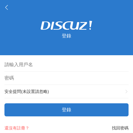
登錄
安全提問(未設置請忽略)
登錄
還沒有註冊？
找回密碼