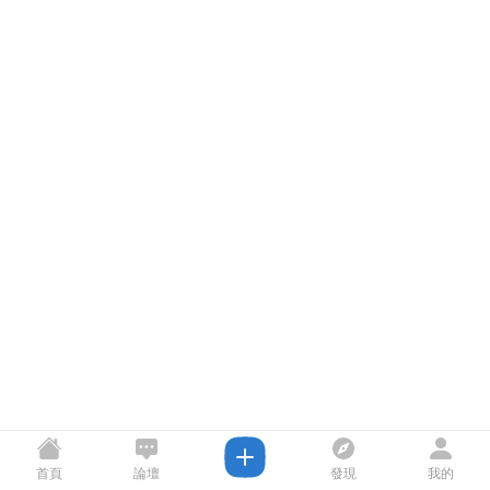
首頁
論壇
發現
我的