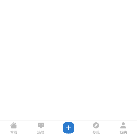
首頁
論壇
發現
我的