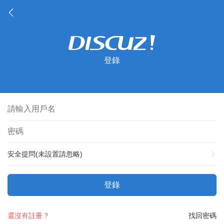
登錄
安全提問(未設置請忽略)
登錄
還沒有註冊？
找回密碼