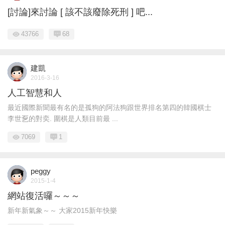
[討論]來討論 [ 該不該廢除死刑 ] 吧...
43766
68
建凱
2016-3-16
人工智慧和人
最近國際新聞最有名的是孤狗的阿法狗跟世界排名第四的韓國棋士
李世乭的對奕. 圍棋是人類目前最 ...
7069
1
peggy
2015-1-4
網站復活囉～～～
新年新氣象～～ 大家2015新年快樂