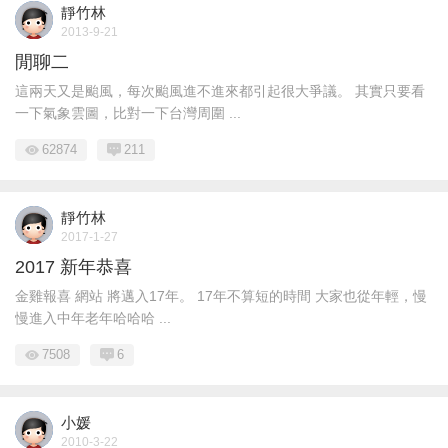
靜竹林
2013-9-21
閒聊二
這兩天又是颱風，每次颱風進不進來都引起很大爭議。 其實只要看
一下氣象雲圖，比對一下台灣周圍 ...
62874
211
靜竹林
2017-1-27
2017 新年恭喜
金雞報喜 網站 將邁入17年。 17年不算短的時間 大家也從年輕，慢
慢進入中年老年哈哈哈 ...
7508
6
小媛
2010-3-22