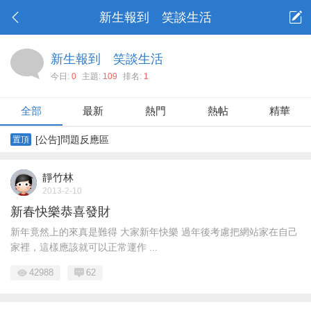
新生報到 笑談生活
新生報到 笑談生活
今日:
0
主題:
109
排名:
1
全部
最新
熱門
熱帖
精華
[公告]問題反應區
置頂
靜竹林
2013-2-10
新春快樂恭喜發財
新年竟然上的來真是難得 大家新年快樂 過年後考慮把網站家在自己
家裡，這樣應該就可以正常運作 ...
42988
62