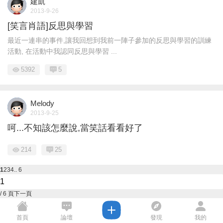
建凱
2013-9-26
[笑言肖語]反思與學習
最近一連串的事件,讓我回想到我前一陣子參加的反思與學習的訓練
活動, 在活動中我認同反思與學習 ...
5392
5
Melody
2013-9-25
呵...不知該怎麼說,當笑話看看好了
214
25
1
2
3
4
.. 6
/ 6 頁
下一頁
首頁
論壇
發現
我的