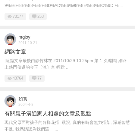
9%E6%8E%88%E5%BD%AD%E6%98%8E%E8%BC%9D-% ...
70177
253
mgjoy
2011-10-21
網路文章
[這篇文章最後由靜竹林在 2011/10/29 10:25pm 第 1 次編輯] 網路
上熱門傳遞的金玉〔涼〕言 輕鬆 ...
43764
77
如實
2004-4-8
有關親子溝通家人相處的文章及觀點
現代父母面對孩子的各樣花招, 狀況, 真的有時會無力招架, 深感智慧
不足. 我媽媽認為我們這一 ...