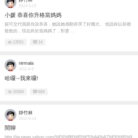
2014-5-23
小媛 恭喜你升格當媽媽
妮可交代我跟你說恭喜，她說她感動得哭了好幾次。 他說妳以前都
散散的，現在終於當媽媽了，對婆 ...
13551
14
nirmala
2011-8-6
哈囉∼我來囉!
10364
684
靜竹林
2012-9-14
閒聊
http://tw.news.yahoo.com/%E6%B8%85%E5%A4%A7%E6%95%9