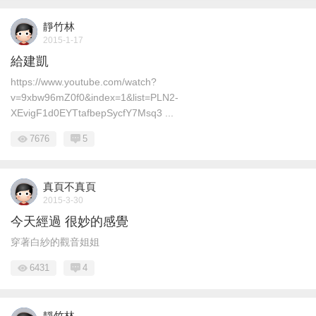
靜竹林
2015-1-17
給建凱
https://www.youtube.com/watch?
v=9xbw96mZ0f0&index=1&list=PLN2-
XEvigF1d0EYTtafbepSycfY7Msq3 ...
7676
5
真頁不真頁
2015-3-30
今天經過 很妙的感覺
穿著白紗的觀音姐姐
6431
4
靜竹林