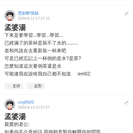
慧劍斬情絲
#
5
2004-8-12 17:37:10
孟婆湯
下來是要學習...學習...學習...
已經滿了的茶杯是裝不了水的..........
老和尚說在去重新裝一杯來吧
可是已經忘記上一杯倒的是水?是茶?
怎麼知道這次要倒茶還是水
可能連我在說啥我自己都不知道
:em02:
支持
反對
cmj0920
#
6
2004-8-14 15:57:07
孟婆湯
親愛的老公:
如果你不介意的話,我很願意幫你解釋你的問題