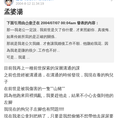
3
2004-8-12 11:34:19
孟婆湯
下面引用由
小幸子
在
2004/07/07 00:04am
發表的內容：
那~~我老公一定說.. 我前世是欠了你什麼.. 才來照顧你.. 真後悔..
如果伶姬所寫的是正確的關係..
那就是我老公欠我錢.. 才會讓我婚後工作不順.. 他賺給我花.. 因
為我老是賺的很少..工作也不好...
可是... 我還 ...
目前我再上一種前世探索的深層溝通的課
之前也曾經被溝通過，在溝通的時候發現，我現在養的狗兒
子
在前世是被我傷害的一隻""山豬""
因為他跑來田裡搗亂，我要趕他走，結果不小心去傷到他的
左腳
我現在的狗兒子左腳也有問題!!!!!
現在我老公拿到把柄了，只要是我想偷懶不想帶他去尿尿要