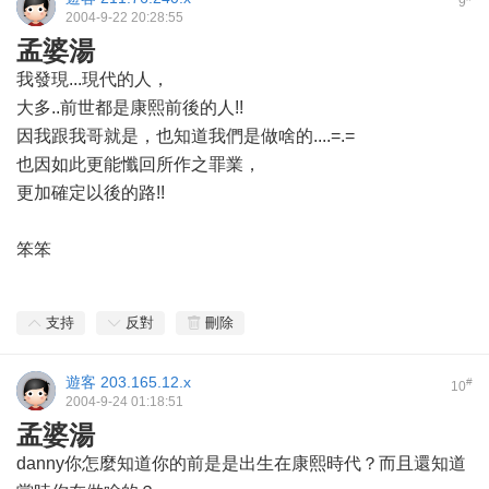
9
2004-9-22 20:28:55
孟婆湯
我發現...現代的人，
大多..前世都是康熙前後的人!!
因我跟我哥就是，也知道我們是做啥的....=.=
也因如此更能懺回所作之罪業，
更加確定以後的路!!
笨笨
支持
反對
刪除
遊客
203.165.12.x
#
10
2004-9-24 01:18:51
孟婆湯
danny你怎麼知道你的前是是出生在康熙時代？而且還知道