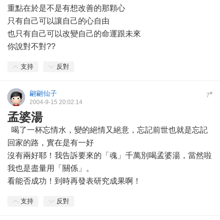
重點在於是不是有想改善的那顆心
只有自己可以讓自己的心自由
也只有自己可以改變自己的命運跟未來
你說對不對??
支持
反對
翩翩仙子
#
7
2004-9-15 20:02:14
孟婆湯
喝了一杯忘情水，變的絕情又絕意，忘記前世也就是忘記
回家的路，實在是有一好
沒有兩好耶！我告訴要來的「魂」千萬別喝孟婆湯，當然啦
我也是盡量用「關係」。
看能否成功！到時再發表研究成果啊！
支持
反對