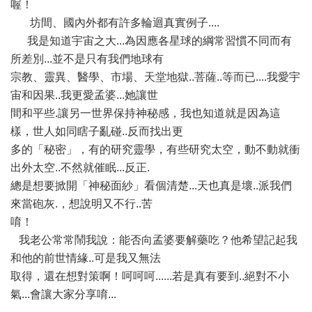
喔！
坊間、國內外都有許多輪迴真實例子....
我是知道宇宙之大...為因應各星球的綱常習慣不同而有
所差別...並不是只有我們地球有
宗教、靈異、醫學、市場、天堂地獄..菩薩..等而已....我愛宇
宙和因果..我更愛孟婆...她讓世
間和平些.讓另一世界保持神秘感，我也知道就是因為這
樣，世人如同瞎子亂碰..反而找出更
多的「秘密」，有的研究靈學，有些研究太空，動不動就衝
出外太空..不然就催眠...反正.
總是想要掀開「神秘面紗」看個清楚...天也真是壞..派我們
來當砲灰.，想說明又不行..苦
唷！
我老公常常鬧我說：能否向孟婆要解藥吃？他希望記起我
和他的前世情緣..可是我又無法
取得，還在想對策啊！呵呵呵......若是真有要到..絕對不小
氣...會讓大家分享唷...