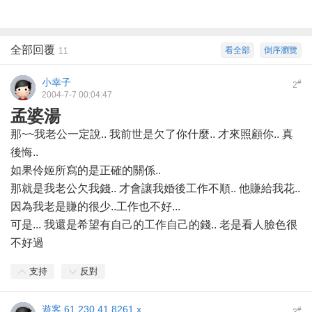
全部回覆
看全部
倒序瀏覽
11
小幸子
#
2
2004-7-7 00:04:47
孟婆湯
那~~我老公一定說.. 我前世是欠了你什麼.. 才來照顧你.. 真
後悔..
如果伶姬所寫的是正確的關係..
那就是我老公欠我錢.. 才會讓我婚後工作不順.. 他賺給我花..
因為我老是賺的很少..工作也不好...
可是... 我還是希望有自己的工作自己的錢.. 老是看人臉色很
不好過
支持
反對
遊客
61.230.41.8261.x
#