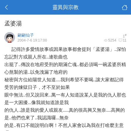
靈異與宗教
孟婆湯
翩翩仙子
#
1
2004-7-6 19:17:00
5254
11
記得許多愛情故事或因果故事都會提到「孟婆湯」..深怕
忘記對方或親人所在..連歌曲也
出籠了..傳說在地府受刑的期滿亡魂..都必須喝一碗孟婆所精
心熬製的湯..以免洩漏了地府的
秘密與方位給陽世人知道....我到希望不要喝..讓大家都記得
受苦的煉獄日子，才不至於如果
眼中無法..但又說回來..萬一有人知道說某人是我的仇人那也
是一大困擾...像我就知道誰是我
的仇人..誰是我的愛人或親友.....真的很高興又無奈....高興的
是..他們也來了..我認識囉...無奈
的是..有口不能說明白啊！不然人家會以為我在打啥麼主意