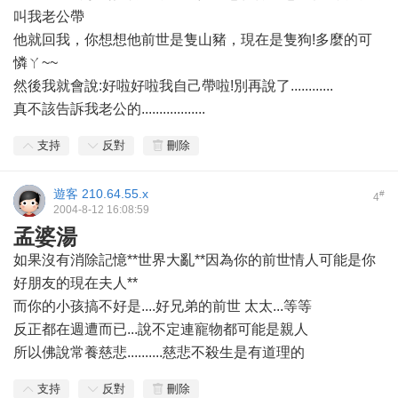
叫我老公帶
他就回我，你想想他前世是隻山豬，現在是隻狗!多麼的可
憐ㄚ~~
然後我就會說:好啦好啦我自己帶啦!別再說了............
真不該告訴我老公的..................
支持
反對
刪除
遊客
210.64.55.x
#
4
2004-8-12 16:08:59
孟婆湯
如果沒有消除記憶**世界大亂**因為你的前世情人可能是你
好朋友的現在夫人**
而你的小孩搞不好是....好兄弟的前世 太太...等等
反正都在週遭而已...說不定連寵物都可能是親人
所以佛說常養慈悲..........慈悲不殺生是有道理的
支持
反對
刪除