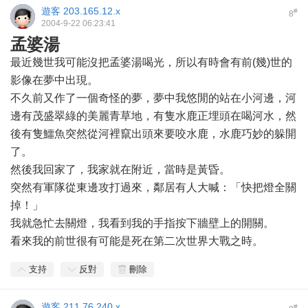
遊客
203.165.12.x
#
8
2004-9-22 06:23:41
孟婆湯
最近幾世我可能沒把孟婆湯喝光，所以有時會有前(幾)世的
影像在夢中出現。
不久前又作了一個奇怪的夢，夢中我悠閒的站在小河邊，河
邊有茂盛翠綠的美麗青草地，有隻水鹿正埋頭在喝河水，然
後有隻鱷魚突然從河裡竄出頭來要咬水鹿，水鹿巧妙的躲開
了。
然後我回家了，我家就在附近，當時是黃昏。
突然有軍隊從東邊攻打過來，鄰居有人大喊：「快把燈全關
掉！」
我就急忙去關燈，我看到我的手指按下牆壁上的開關。
看來我的前世很有可能是死在第二次世界大戰之時。
支持
反對
刪除
遊客
211.76.240.x
#