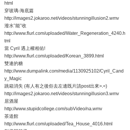
html
穿玻璃-海底篇
http://images2.jokaroo.net/videos/stunningillusion2.wmv
潑水"能"收
http://www.flurl.com/uploaded/Water_Regeneration_4240.h
tml
當 Cyril 遇上權相佑!
http://www.flurl.com/uploaded/Korean_3899.html
雙連的糖
http://www.dumpalink.com/media/1130925102/Cyril_Cand
y_Magic
跳箱消失 (有人有之後佢去左邊既片請post出來>.<)
http://images2.jokaroo.net/videos/stunningillusion3.wmv
居酒屋
http://www.stupidcollege.com/subVideo/na.wmv
茶道館
http://www.flurl.com/uploaded/Tea_House_4016.html