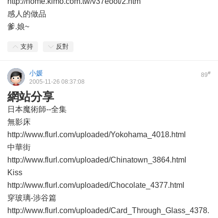
http://home.kimo.com.tw/v37eoot/2.htm
感人的做品
爹.娘~
支持
反對
小媛
#
89
2005-11-26 08:37:08
網站分享
日本魔術師--全集
無影床
http://www.flurl.com/uploaded/Yokohama_4018.html
中華街
http://www.flurl.com/uploaded/Chinatown_3864.html
Kiss
http://www.flurl.com/uploaded/Chocolate_4377.html
穿玻璃-涉谷篇
http://www.flurl.com/uploaded/Card_Through_Glass_4378.