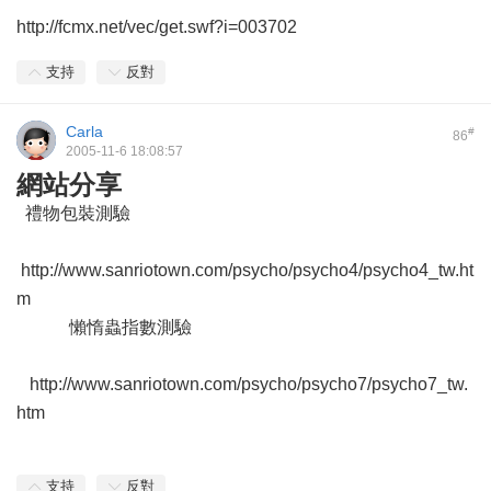
http://fcmx.net/vec/get.swf?i=003702
支持
反對
Carla
#
86
2005-11-6 18:08:57
網站分享
禮物包裝測驗
http://www.sanriotown.com/psycho/psycho4/psycho4_tw.ht
m
懶惰蟲指數測驗
http://www.sanriotown.com/psycho/psycho7/psycho7_tw.
htm
支持
反對