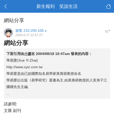
新生報到 笑談生活
網站分享
遊客
210.200.105.x
#
81
2005-6-17 22:57:27
網站分享
下面引用由
小媛
在
2004/08/18 10:47am
發表的內容：
學易齋(Xue Yi Zhai)
http://www.xyiz.com.tw
學易齋是由已故國際知名易學家黃壽祺教授命名.
學易齋以出版《易學研究》叢書為主,由黃壽祺教授的入室弟子江
國樑先生主編.
...
請參閱:
文匯 副刊