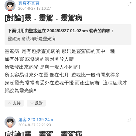
真頁不真頁
#
3
2004-8-27 13:16:27
[討論]靈．靈駕．靈駕病
下面引用由
聖木蓮
在
2004/08/27 01:02pm
發表的內容：
靈駕病 應該稱呼是靈光病
靈駕病 是有包括靈光病的 那只是靈駕病的其中一種
如有外靈 或修過的靈附著於人體
所散發出來的光 是與一般人不同的!
所以容易引來外在靈 像在七月 遊魂比一般時間來得多
身泛靈光 常常會受外在遊魂干擾 而產生病痛! 這種症狀才
歸說為靈光病!!
支持
反對
遊客
220.139.24.x
#
4
2004-8-27 22:21:23
[討論]靈．靈駕．靈駕病