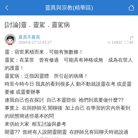
靈異與宗教(精華區)
[討論]靈．靈駕．靈駕病
真頁不真頁
#
1
2004-8-27 12:43:27
14932
40
靈：宿世累積而來．可能有無數條！
靈駕：在某世 曾有修過 可能具有神格或無 成為在世人
的護靈！
靈駕病：泛指因靈體 所引起的病痛！
時至今時今日 我真的看到很多人 動不動就說靈在考 或是靈
要修 或靈要辦事
連我自己也在探討 自己本靈部份 祂們到底要做什麼??
事實上 在與靜師兄 閒聊後 加上自己 在學習的宮內所看到
的狀態簡述些基本的問
來供給大家 相互討論與參考
開靈?? 曾經有人說開靈開靈 在靜師兄有回聊天時就說過