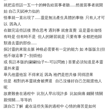
就把這些話一五一十的轉告給當事者聽......然後當事者就開
始 自己天賦神力似的
怪事就一直出現了......靈是無法產生具體的事物 只有人才可
以 因為人
在聽完這些話後 潛在思考 遇到事 就會直覺 這是靈在做怪
有時是 但有時不是 但人的陋習就是 只要有事 全都把他歸
類過去靈的部份......
探討靈的來龍去脈 神格必需要有一定的能力 如 本版版主(但
他不做這事了~別煩他)
或 長註本版的(翩翩仙子<--可以問她 ) 首要必須知道是本靈
還外來靈
舉凡他靈他旨 不得來近 因為 祂們是想共修 同得證果
但是 相對的本靈就會被擠退 自己沒修好自己怎能渡他人
呢
故磨難會在過程中 比別人早出現許多 比如病痛 錢關 情關
親情關.....等等的
讓自己了解 處在這些失落的過程中 心情的痛苦是如何