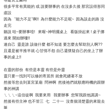
等建宮立匾時
很多平常有異能的 或 說要辦事的 在沒多久後 那宮設得形同
虛設
因為 "能力不足"啊!! 為什麼能力不足呢~ 因為該走的路 沒
走完
聽說 哇~要辦事噎! 來喔~神明擺桌上 看版掛起來 ! 桌子挪
過來 開始辦嘍!!
連自己 靈是誰 該做什麼 都不知道 要怎麼去幫助別人啊??
且還是被半推半就 心甘情不怨 自己還懷疑自己的坐上了辦
事的桌上!!
在靈的部份 有些是本靈 有些是外靈
靈只要一找到可以修的寄居所 就會死纏著不放
然後等您去到某宮某廟 問神啊 然後祂們就順應時機的跟辦
事的神講
ㄟㄟㄟ~這信徒啊 我要來用 我要辦事 您幫我跟他講講~
然後有些主神 也不管三 七 二十一 沒查個清楚靈的來龍去
脈