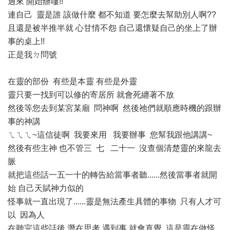
過來 開始辦嘍!!
連自己 靈是誰 該做什麼 都不知道 要怎麼去幫助別人啊??
且還是被半推半就 心甘情不怨 自己還懷疑自己的坐上了辦
事的桌上!!
正是我ㄉ問號
在靈的部份 有些是本靈 有些是外靈
靈只要一找到可以修的寄居所 就會死纏著不放
然後等您去到某宮某廟 問神啊 然後祂們就順應時機的跟辦
事的神講
ㄟㄟㄟ~這信徒啊 我要來用 我要辦事 您幫我跟他講講~
然後有些主神 也不管三 七 二十一 沒查個清楚靈的來龍去
脈
就把這些話一五一十的轉告給當事者聽......然後當事者就開
始 自己天賦神力似的
怪事就一直出現了......靈是無法產生具體的事物 只有人才可
以 因為人
在聽完這些話後 潛在思考 遇到事 就會直覺 這是靈在做怪