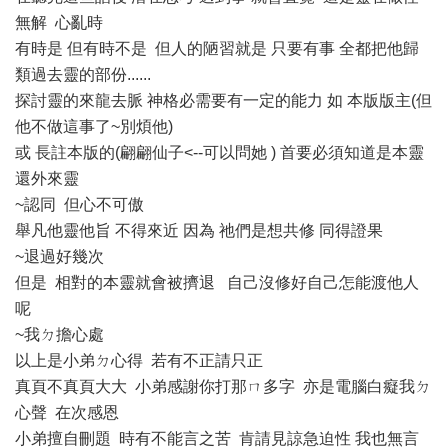
無解 心亂時
有時是 但有時不是 但人的陋習就是 只要有事 全都把他歸
類過去靈的部份......
探討靈的來龍去脈 神格必需要有一定的能力 如 本版版主(但
他不做這事了~別煩他)
或 長註本版的(翩翩仙子<--可以問她 ) 首要必須知道是本靈
還外來靈
~認同 但心不可傲
舉凡他靈他旨 不得來近 因為 祂們是想共修 同得證果
~退過好幾次
但是 相對的本靈就會被擠退 自己沒修好自己怎能渡他人
呢
~我ㄉ擔心處
以上是小弟ㄉ心得 若有不正請只正
真頁不真頁大大 小弟感謝你打那ㄇ多字 亦是電腦白癡我ㄉ
心聲 在次感恩
小弟擅自刪題 時有不能言之苦 肯請見諒急迫性 我也無言