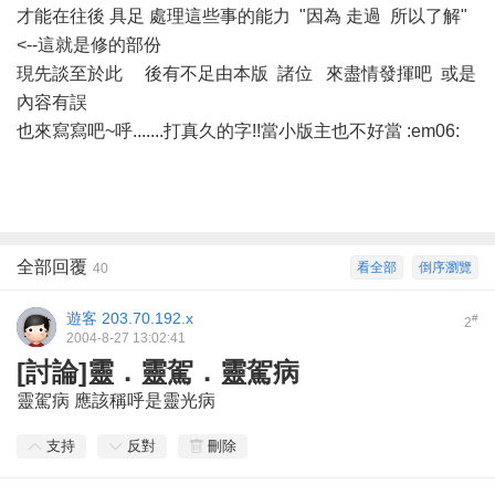
才能在往後 具足 處理這些事的能力 "因為 走過 所以了解"
<--這就是修的部份
現先談至於此 後有不足由本版 諸位 來盡情發揮吧 或是
內容有誤
也來寫寫吧~呼.......打真久的字!!當小版主也不好當 :em06:
全部回覆
看全部
倒序瀏覽
40
遊客
203.70.192.x
#
2
2004-8-27 13:02:41
[討論]靈．靈駕．靈駕病
靈駕病 應該稱呼是靈光病
支持
反對
刪除