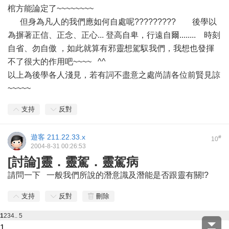
棺方能論定了~~~~~~~~
但身為凡人的我們應如何自處呢????????? 後學以
為摒著正信、正念、正心... 登高自卑，行遠自爾........ 時刻
自省、勿自傲 ，如此就算有邪靈想駕馭我們，我想也發揮
不了很大的作用吧~~~~ ^^
以上為後學各人淺見，若有詞不盡意之處尚請各位前賢見諒
~~~~~
支持
反對
遊客
211.22.33.x
#
10
2004-8-31 00:26:53
[討論]靈．靈駕．靈駕病
請問一下 一般我們所說的潛意識及潛能是否跟靈有關!?
支持
反對
刪除
1
2
3
4
.. 5