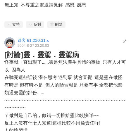
無正知 不尊重之處還請見解 感恩 感恩
支持
反對
刪除
遊客
61.230.31.x
#
5
2004-8-27 23:20:03
[討論]靈．靈駕．靈駕病
怪事就一直出現了......靈是無法產生具體的事物 只有人才可
以 因為人
在聽完這些話後 潛在思考 遇到事 就會直覺 這是靈在做怪
有時是 但有時不是 但人的陋習就是 只要有事 全都把他歸
類過去靈的部份......
~~~~~~~~~~~~~~~~~~~~~~~~~~~~~~~~~~~~~~~~~~~~~~
~~~~~~~~
ㄚ做對是自己的，做錯一切推給靈比較快咩~~
反正又沒有什麼人知道!這樣比較不用負責任咩!
人的壞習慣..