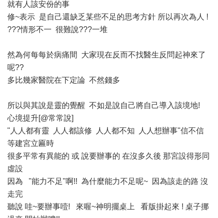
就有人該安份的事
修~表示 是自己還缺乏某些不足的思考方針 所以再次為人 !
???情形不一 很難說???一堆
然為何每每於病痛間 大家現在反而不找醫生反問起神來了
呢??
多比幾家醫院在下定論 不然錢多
所以與其說是靈的覺醒 不如是說自己將自己導入該境地!
心境提升[@常常說]
"人人都有靈 人人都該修 人人都不知 人人想辦事"信不信
等建宮立匾時
很多平常有異能的 或 說要辦事的 在沒多久後 那宮設得形同
虛設
因為 "能力不足"啊!! 為什麼能力不足呢~ 因為該走的路 沒
走完
聽說 哇~要辦事噎! 來喔~神明擺桌上 看版掛起來 ! 桌子挪