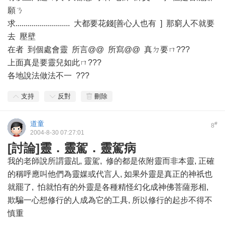
願ㄋ
求........................... 大都要花錢[善心人也有 ] 那窮人不就要
去 壓壁
在者 到個處會靈 所言@@ 所寫@@ 真ㄉ要ㄇ???
上面真是要靈兒如此ㄇ???
各地說法做法不一 ???
支持
反對
刪除
道童
#
8
2004-8-30 07:27:01
[討論]靈．靈駕．靈駕病
我的老師說所謂靈乩, 靈駕, 修的都是依附靈而非本靈, 正確
的稱呼應叫他們為靈媒或代言人, 如果外靈是真正的神祇也
就罷了, 怕就怕有的外靈是各種精怪幻化成神佛菩薩形相,
欺騙一心想修行的人成為它的工具, 所以修行的起步不得不
慎重