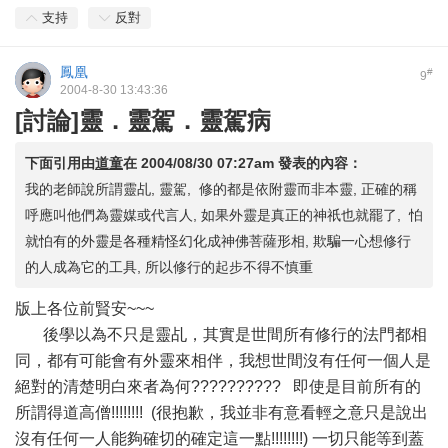
支持
反對
鳳凰
#
9
2004-8-30 13:43:36
[討論]靈．靈駕．靈駕病
下面引用由
道童
在
2004/08/30 07:27am
發表的內容：
我的老師說所謂靈乩, 靈駕, 修的都是依附靈而非本靈, 正確的稱
呼應叫他們為靈媒或代言人, 如果外靈是真正的神祇也就罷了, 怕
就怕有的外靈是各種精怪幻化成神佛菩薩形相, 欺騙一心想修行
的人成為它的工具, 所以修行的起步不得不慎重
版上各位前賢安~~~
後學以為不只是靈乩，其實是世間所有修行的法門都相
同，都有可能會有外靈來相伴，我想世間沒有任何一個人是
絕對的清楚明白來者為何?????????? 即使是目前所有的
所謂得道高僧!!!!!!!! (很抱歉，我並非有意看輕之意只是說出
沒有任何一人能夠確切的確定這一點!!!!!!!!) 一切只能等到蓋