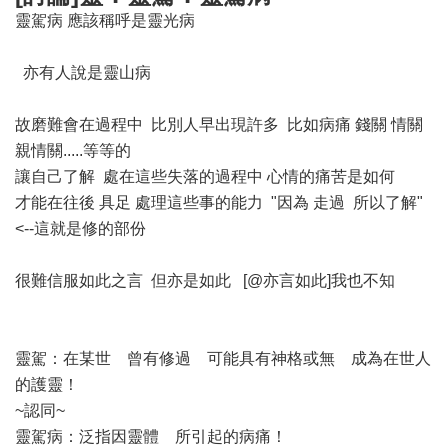
靈駕病 應該稱呼是靈光病
亦有人說是靈山病
故磨難會在過程中 比別人早出現許多 比如病痛 錢關 情關
親情關.....等等的
讓自己了解 處在這些失落的過程中 心情的痛苦是如何
才能在往後 具足 處理這些事的能力 "因為 走過 所以了解"
<--這就是修的部份
很難信服如此之言 但亦是如此 [@亦言如此]我也不知
靈駕：在某世 曾有修過 可能具有神格或無 成為在世人
的護靈！
~認同~
靈駕病：泛指因靈體 所引起的病痛！