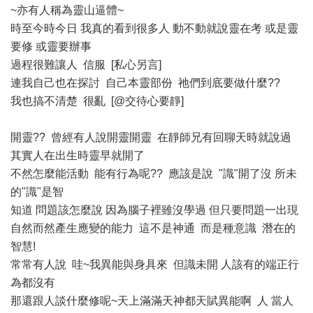
~亦有人稱為靈山逼體~
時至今時今日 我真的看到很多人 動不動就說靈在考 或是靈
要修 或靈要辦事
過程很難讓人 信服 [私心另言]
連我自己也在探討 自己本靈部份 祂們到底要做什麼??
我也搞不清楚 很亂 [@交待心要靜]
開靈?? 曾經有人說開靈開靈 在靜師兄有回聊天時就說過
其實人在出生時靈早就開了
不然怎麼能活動 能有行為呢?? 應該是說 "識"開了沒 所未
的"識"是智
知道 問題該怎麼說 因為腦子裡雖沒學過 但只要問題一出現
自然而然產生應變的能力 這不是神通 而是種意識 潛在的
智慧!
常常有人說 哇~我異能與身具來 但識未開 人該有的端正行
為都沒有
那還跟人談什麼修呢~天上滿滿天神都天賦異能啊 人 當人