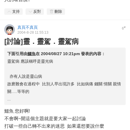
支持
反對
刪除
真頁不真頁
#
6
2004-8-28 11:55:13
[討論]靈．靈駕．靈駕病
下面引用由
鱷魚
在
2004/08/27 10:21pm
發表的內容：
靈駕病 應該稱呼是靈光病
亦有人說是靈山病
故磨難會在過程中 比別人早出現許多 比如病痛 錢關 情關 親情
關.....等等的
...
鱷魚 您好啊!
不會啊~開這個主題就是要大家一起討論
打破一些自己轉不出來的迷思 如果還想要說什麼