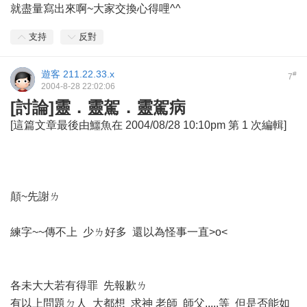
就盡量寫出來啊~大家交換心得哩^^
支持
反對
遊客
211.22.33.x
#
7
2004-8-28 22:02:06
[討論]靈．靈駕．靈駕病
[這篇文章最後由鱷魚在 2004/08/28 10:10pm 第 1 次編輯]
顛~先謝ㄌ
練字~~傳不上 少ㄌ好多 還以為怪事一直>o<
各未大大若有得罪 先報歉ㄌ
有以上問題ㄉ人 大都想 求神 老師 師父.....等 但是否能如