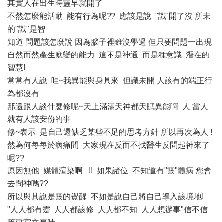
其實人在出生時靈早就開了
不然怎麼能活動 能有行為呢?? 應該是說 "識"開了沒 所未
的"識"是智
知道 問題該怎麼說 因為腦子裡雖沒學過 但只要問題一出現
自然而然產生應變的能力 這不是神通 而是種意識 潛在的
智慧!
常常有人說 哇~我異能與身具來 但識未開 人該有的端正行
為都沒有
那還跟人談什麼修呢~天上滿滿天神都天賦異能啊 人 當人
就有人該安份的事
修~表示 是自己還缺乏某些不足的思考方針 所以再次為人 !
然為何每每於病痛間 大家現在反而不找醫生反問起神來了
呢??
原因無他 媒體渲染啊 !! 如果諸位 不知道有"靈"體病 您會
去問神嗎??
所以與其說是靈的覺醒 不如是說自己將自己導入該境地!
"人人都有靈 人人都該修 人人都不知 人人想辦事"信不信