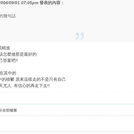
2004/09/01 07:05pm
發表的內容：
的幾句話
同精進
該怎麼做那是最好的
答案吧!!
走在其中的
中的積鬱 原來這樣走的不是只有自己
尤人 有信心的再走下去!!
示全部樓層