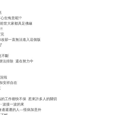
話
心生悔意呢!?
為前世大家都具足佛緣
!
打完
修改卻一直無法進入這個版
了
況不斷
辦法排除 還在努力中
狀況啦
y加安祥自在
呢
搞的工作都快不保 惹來許多人的關切
ㄧ波接一波的來
邊週遭的人---怪病加意外