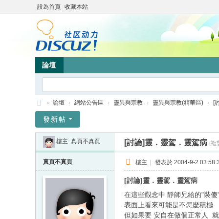
設為首頁
收藏本站
論壇
»
論壇
›
網站公告區
›
靈異與宗教
›
靈異與宗教(精華區)
›
[
靜
發新帖
竹
樓主:
真頁不真頁
[討論]靈．靈駕．靈駕病
[複
林
心
真頁不真頁
樓主
|
發表於 2004-9-2 03:58:
靈
[討論]靈．靈駕．靈駕病
網
在這些觀念中 靜師兄給的"裝傻
站
表面上看來可能是不怎麼積極
但如果要 安自在做個正常人 