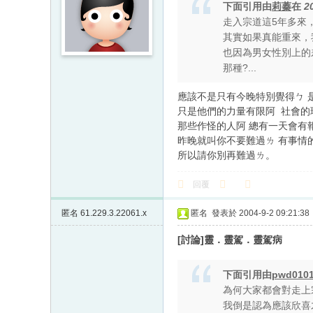
下面引用由
莉蓁
在
2
走入宗道這5年多來
其實如果真能重來，
也因為男女性別上的
那種?...
應該不是只有今晚特別覺得ㄅ 
只是他們的力量有限阿 社會的
那些作怪的人阿 總有一天會有
昨晚就叫你不要難過ㄌ 有事情
所以請你別再難過ㄌ。
回覆
匿名
61.229.3.22061.x
匿名
發表於 2004-9-2 09:21:38
[討論]靈．靈駕．靈駕病
下面引用由
pwd010
為何大家都會對走上
我倒是認為應該欣喜