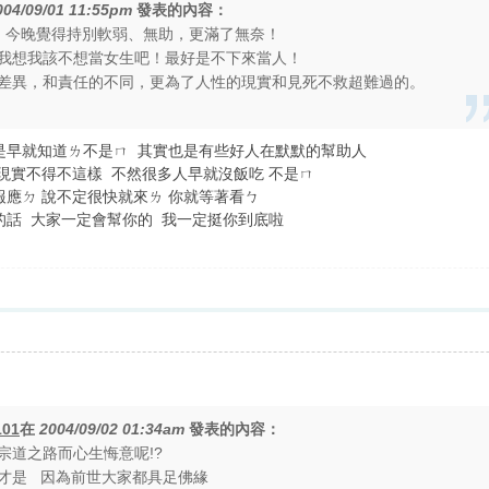
004/09/01 11:55pm
發表的內容：
，今晚覺得持別軟弱、無助，更滿了無奈！
我想我該不想當女生吧！最好是不下來當人！
差異，和責任的不同，更為了人性的現實和見死不救超難過的。
是早就知道ㄌ不是ㄇ 其實也是有些好人在默默的幫助人
現實不得不這樣 不然很多人早就沒飯吃 不是ㄇ
報應ㄉ 說不定很快就來ㄌ 你就等著看ㄅ
的話 大家一定會幫你的 我一定挺你到底啦
101
在
2004/09/02 01:34am
發表的內容：
宗道之路而心生悔意呢!?
才是 因為前世大家都具足佛緣