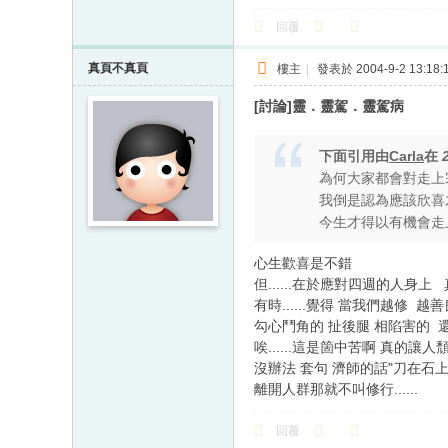
回覆
真頁不真頁
樓主
|
發表於 2004-9-2 13:18:
[討論]靈．靈駕．靈駕病
下面引用由
Carla
在
為何大家都會對走上
我倒是認為應該欣喜
今生才得以有機會走上
心生歡喜是不錯
但......在於應對四週的人身
有時......覺得 當我們越修
勾心鬥角的 扯後腿 相陷害的
唉......這是箇中苦啊 真的讓人頹喪.
沒辦法 套句 濟師的話"刀在石上
離開人群那就不叫修行......
回覆