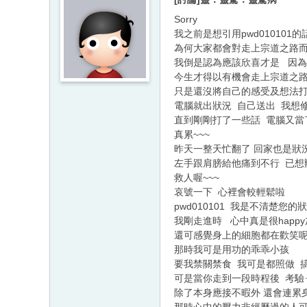
Sorry
我之前是想引用pwd010101的
為何大家都會對走上宗道之路而
我倒是認為應該欣喜才是 因
今生才得以有機會走上宗道之路!
只是還沒將自己的感受及想法
電腦就出狀況 自己送出 我想
直到剛剛打了一些話 電腦又當
真累~~~
昨天一整天忙翻了 回家也是狀
左手跟肩膀給他痛到不行 已想
救人喔~~~
哀號一下 心裡會較輕鬆啦
pwd010101 我是不清楚您的
我剛走進時 心中真是很happ
還可感覺身上的細胞都在歡笑
那時我可是用功的乖乖小孩
要我禁關禁食 我可是都照做 
可是當你走到一段時程後 考驗
除了本身應接不暇外 還會連累身