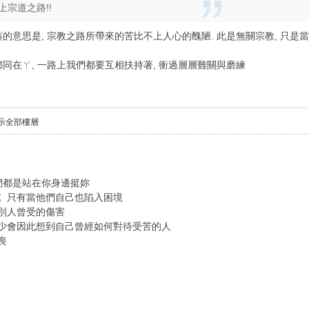
宗道之路!!
蓁的意思是, 宗教之路所帶來的苦比不上人心的醜陋. 此是無關宗教, 只是當
同在ㄚ, 一路上我們都要互相扶持著, 衝過層層難關與磨練
示全部樓層
們都是站在你身邊挺妳
 只有當他們自己也陷入困境
別人曾受的傷害
少會因此想到自己曾經如何對待受苦的人
喪