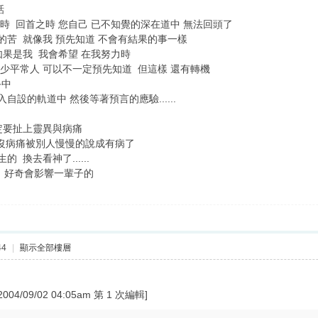
話
時 回首之時 您自己 已不知覺的深在道中 無法回頭了
的苦 就像我 預先知道 不會有結果的事一樣
如果是我 我會希望 在我努力時
少平常人 可以不一定預先知道 但這樣 還有轉機
手中
設的軌道中 然後等著預言的應驗......
定要扯上靈異與病痛
沒病痛被別人慢慢的說成有病了
 換去看神了......
好奇 好奇會影響一輩子的
44
|
顯示全部樓層
09/02 04:05am 第 1 次編輯]