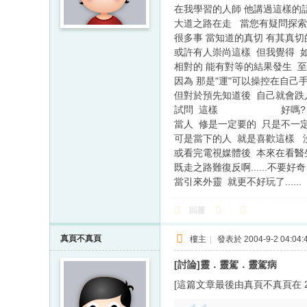
在我學習的人師 他講過這樣的
大道之路在走 當您有疑問探索
很多事 當知道的真切 有其真切
或許有人崇尚這樣 但我覺得 
相對的 能有對等的結果發生 至
因為 那是"運"可以操控在自己
但對於預先知道後 自己就會跌入自
試問 這樣 好嗎?
當人 修是一定要的 只是不一
可是當下的人 就是喜歡這樣 
或看完電視媒體後 本來在看醫生的
既走之路難復反啊......不要
當引來外靈 就更不好玩了......
回覆
真頁不真頁
樓主
|
發表於 2004-9-2 04:04:
[討論]靈．靈駕．靈駕病
[這篇文章最後由真頁不真頁在 2004/