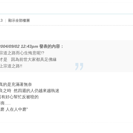
13
|
顯示全部樓層
2004/09/02 12:43pm
發表的內容：
宗道之路而心生悔意呢!?
才是 因為前世大家都具足佛緣
宗道之路!!
上 真的是充滿著無奈
 越善良之時 然四週的人仍越來越執迷
 還有好心幫忙反被咬的
....
磨 人在人中磨"