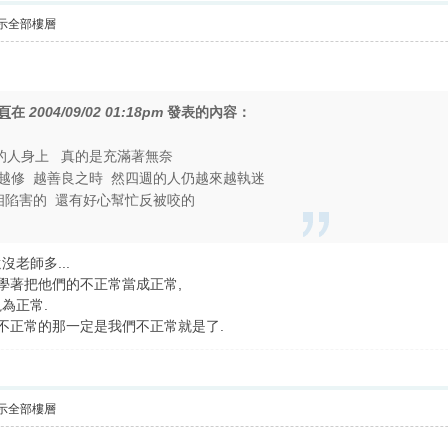
示全部樓層
頁
在
2004/09/02 01:18pm
發表的內容：
四週的人身上 真的是充滿著無奈
當我們越修 越善良之時 然四週的人仍越來越執迷
 相陷害的 還有好心幫忙反被咬的
沒老師多...
們學著把他們的不正常當成正常,
為正常.
有不正常的那一定是我們不正常就是了.
示全部樓層