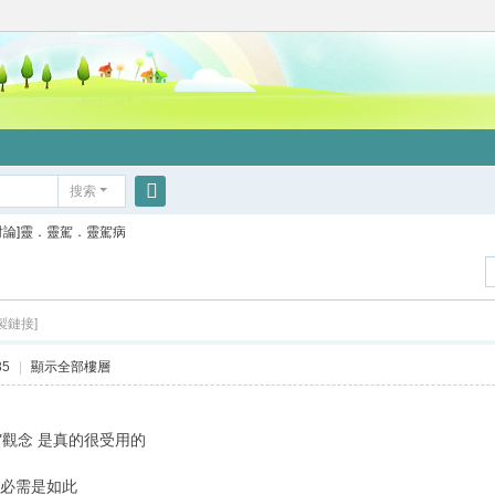
搜索
搜
討論]靈．靈駕．靈駕病
索
製鏈接]
35
|
顯示全部樓層
"觀念 是真的很受用的
就必需是如此