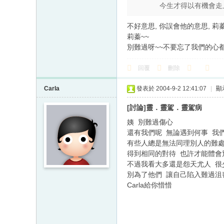
今生才得以有機會走上
不好意思, 你誤會他的意思, 莉
莉蓁~~
別難過呀~~不要忘了我們的心都
回覆
刪除
Carla
發表於 2004-9-2 12:41:07
|
顯
[討論]靈．靈駕．靈駕病
姨 別難過傷心
還有我們呢 無論遇到何事 我
有些人總是無法同理別人的難處
得到相同的對待 也許才能體會
不過我看大多還是怨天尤人 很
別為了他們 讓自己陷入難過沮
Carla給你惜惜