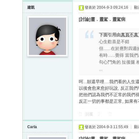
建凱
發表於 2004-9-3 09:24:16
|
顯
[討論]靈．靈駕．靈駕病
下面引用由
真頁不真
心生歡喜是不錯
但......在於應對
有時......覺得 
勾心鬥角的 扯後腿
...
呵...顛還早哩....我們看的人生還
以後會愈來愈好玩說, 反正我
把他們認為我們不正常的我們視
反正一切的事都是正常, 如果
回覆
Carla
發表於 2004-9-3 11:55:49
|
顯
[討論]靈．靈駕．靈駕病