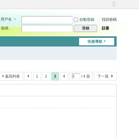
切
換
用戶名
自動登錄
找回密碼
到
寬
密碼
註冊
登錄
版
快捷導航
返回列表
1
2
3
4
/ 4 頁
下一頁