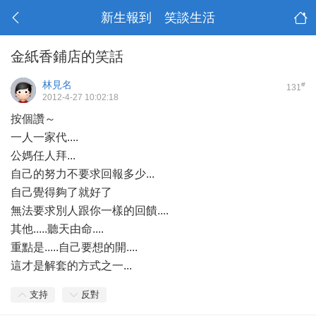
新生報到 笑談生活
金紙香鋪店的笑話
林見名
#
131
2012-4-27 10:02:18
按個讚～
一人一家代....
公媽任人拜...
自己的努力不要求回報多少...
自己覺得夠了就好了
無法要求別人跟你一樣的回饋....
其他.....聽天由命....
重點是.....自己要想的開....
這才是解套的方式之一...
支持
反對