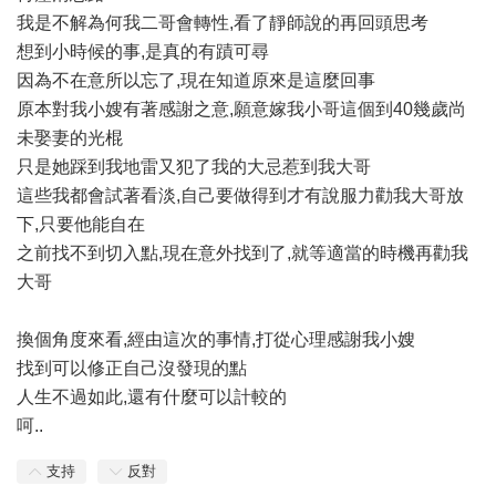
我是不解為何我二哥會轉性,看了靜師說的再回頭思考
想到小時候的事,是真的有蹟可尋
因為不在意所以忘了,現在知道原來是這麼回事
原本對我小嫂有著感謝之意,願意嫁我小哥這個到40幾歲尚
未娶妻的光棍
只是她踩到我地雷又犯了我的大忌惹到我大哥
這些我都會試著看淡,自己要做得到才有說服力勸我大哥放
下,只要他能自在
之前找不到切入點,現在意外找到了,就等適當的時機再勸我
大哥
換個角度來看,經由這次的事情,打從心理感謝我小嫂
找到可以修正自己沒發現的點
人生不過如此,還有什麼可以計較的
呵..
支持
反對