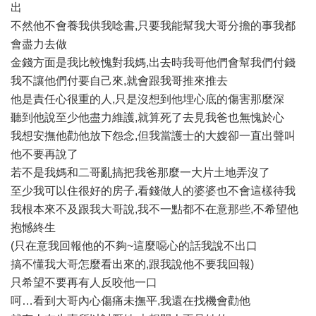
出
不然他不會養我供我唸書,只要我能幫我大哥分擔的事我都
會盡力去做
金錢方面是我比較愧對我媽,出去時我哥他們會幫我們付錢
我不讓他們付要自己來,就會跟我哥推來推去
他是責任心很重的人,只是沒想到他埋心底的傷害那麼深
聽到他說至少他盡力維護,就算死了去見我爸也無愧於心
我想安撫他勸他放下怨念,但我當護士的大嫂卻一直出聲叫
他不要再說了
若不是我媽和二哥亂搞把我爸那麼一大片土地弄沒了
至少我可以住很好的房子,看錢做人的婆婆也不會這樣待我
我根本來不及跟我大哥說,我不一點都不在意那些,不希望他
抱憾終生
(只在意我回報他的不夠~這麼噁心的話我說不出口
搞不懂我大哥怎麼看出來的,跟我說他不要我回報)
只希望不要再有人反咬他一口
呵…看到大哥內心傷痛未撫平,我還在找機會勸他