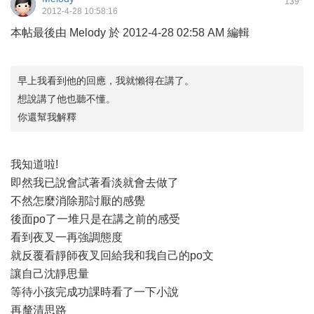
139
2012-4-28 10:58:16
本帖最後由 Melody 於 2012-4-28 02:58 AM 編輯
早上我看到他的回應，我就懶得在講了。
想說講了他也聽不懂。
你還幫我解釋
我知道啦!
即然我已說會試著看淡就會去做了
不然怎麼消除那討厭的感覺
後面po了一堆只是在講之前的感受
看到夜叉一再強調態度
就反覆看靜師夜叉回給我和我自己的po文
讓自己沈靜思量
等待小孩完成功課時看了一下小說
再釐清思路