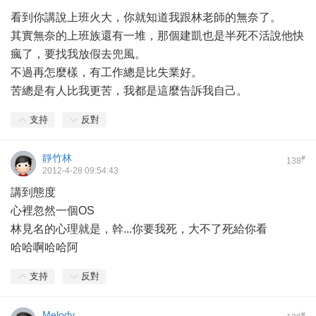
看到你講說上班火大，你就知道我跟林老師的無奈了。
其實無奈的上班族還有一堆，那個建凱也是半死不活說他快
瘋了，要找我放假去兜風。
不過再怎麼樣，有工作總是比失業好。
苦總是有人比我更苦，我都是這麼告訴我自己。
支持
反對
靜竹林
#
138
2012-4-28 09:54:43
講到態度
心裡忽然一個OS
林見名的心理就是，幹...你要我死，大不了死給你看
哈哈啊哈哈阿
支持
反對
Melody
#