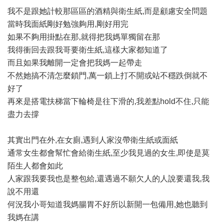
我不是跟她計較那區區的酒精與衛生紙,而是顧慮安全問題
當時我面紙剛好勉強夠用,剛好用完
如果不夠用掛點在那,就得把我媽單獨留在那
我得衝回去跟我哥要衛生紙,這樣大家都知道了
而且如果我離開一定會把我媽一起帶走
不然她搞不清怎麼鎖門,萬一鎖上打不開或站不穩跌倒就不
好了
再來是搭電扶梯當下輪椅是往下滑的,我差點hold不住,只能
盡力去撐
其實出門在外,在女廁,遇到人家沒帶衛生紙或面紙
通常女生都會幫忙會給衛生紙,至少我見過的女生,即使是莫
陌生人都會如此
人家跟我要我也是整包給,還遇過不願欠人的人說要還我,我
說不用還
何況我小哥知道我媽腸胃不好所以新開一包備用,她也聽到
我媽在講