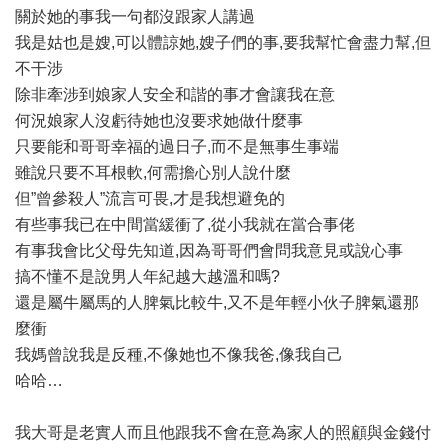
關於她的事我一句都沒跟家人講過
我是姑也是嫂,可以體諒她,嫂子們的事,要我幫忙會盡力幫,但
不干涉
除非牽涉到娘家人安全和諧的事才會讓我在意
何況娘家人沒虧待她也沒要求她做什麼事
只要能和哥哥幸福的過日子,而不是無事生事端
雖說只要不耳根軟,何需擔心別人說什麼
但”曾參殺人”流言可畏,才是我想避免的
有些事我已在中間當緩衝了,從小我就在當合事佬
有事我會比父母先知道,因為哥哥們會問我意見或說心事
搞不懂不是說男人年紀越大越溫和嗎?
還是屬牛屬馬的人脾氣比較牛,又不是年輕小伙子脾氣還那
麼衝
我媽曾說我是反種,不像她也不像我爸,像我自己
哈哈…
我大哥是老實人而且他跟我不會在意為家人的照顧與金錢付