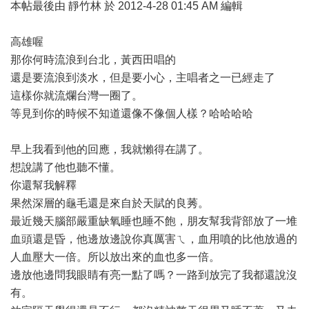
本帖最後由 靜竹林 於 2012-4-28 01:45 AM 編輯
高雄喔
那你何時流浪到台北，黃西田唱的
還是要流浪到淡水，但是要小心，主唱者之一已經走了
這樣你就流爛台灣一圈了。
等見到你的時候不知道還像不像個人樣？哈哈哈哈
早上我看到他的回應，我就懶得在講了。
想說講了他也聽不懂。
你還幫我解釋
果然深層的龜毛還是來自於天賦的良莠。
最近幾天腦部嚴重缺氧睡也睡不飽，朋友幫我背部放了一堆
血頭還是昏，他邊放邊說你真厲害ㄟ，血用噴的比他放過的
人血壓大一倍。所以放出來的血也多一倍。
邊放他邊問我眼睛有亮一點了嗎？一路到放完了我都還說沒
有。