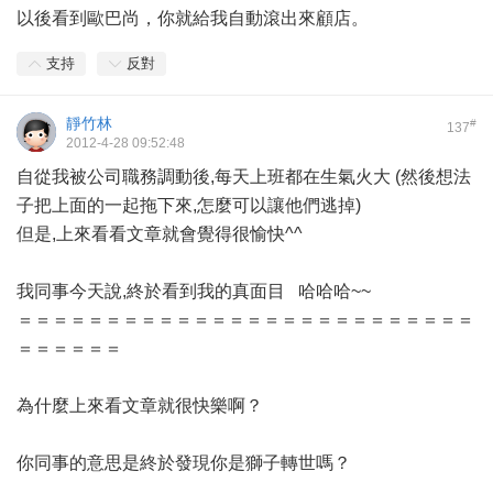
以後看到歐巴尚，你就給我自動滾出來顧店。
支持
反對
靜竹林
#
137
2012-4-28 09:52:48
自從我被公司職務調動後,每天上班都在生氣火大 (然後想法
子把上面的一起拖下來,怎麼可以讓他們逃掉)
但是,上來看看文章就會覺得很愉快^^
我同事今天說,終於看到我的真面目 哈哈哈~~
＝＝＝＝＝＝＝＝＝＝＝＝＝＝＝＝＝＝＝＝＝＝＝＝＝＝
＝＝＝＝＝＝
為什麼上來看文章就很快樂啊？
你同事的意思是終於發現你是獅子轉世嗎？