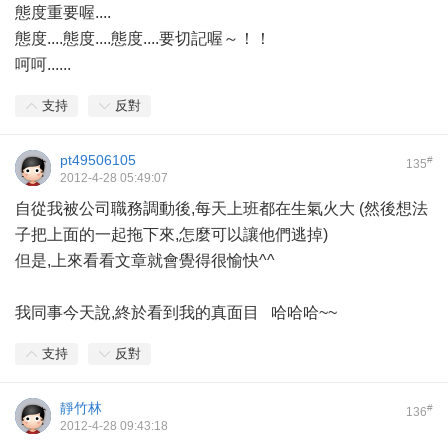
態度重要喔....
態度....態度....態度....要切記喔～！！
呵呵......
支持
反對
pt49506105
#
135
2012-4-28 05:49:07
自從我被公司職務調動後,每天上班都在生氣火大 (然後想法
子把上面的一起拖下來,怎麼可以讓他們逃掉)
但是,上來看看文章就會覺得很愉快^^
我同事今天說,終於看到我的真面目 哈哈哈~~
支持
反對
靜竹林
#
136
2012-4-28 09:43:18