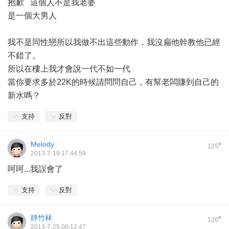
抱歉 這個人不是我老婆
是一個大男人
我不是同性戀所以我做不出這些動作，我沒扁他幹教他已經
不錯了。
所以在樓上我才會說一代不如一代
當你要求多於22K的時候請問問自己，有幫老闆賺到自己的
新水嗎？
支持
反對
Melody
#
125
2013-7-19 17:44:59
呵呵...我誤會了
支持
反對
靜竹林
#
126
2013-7-25 00:12:47