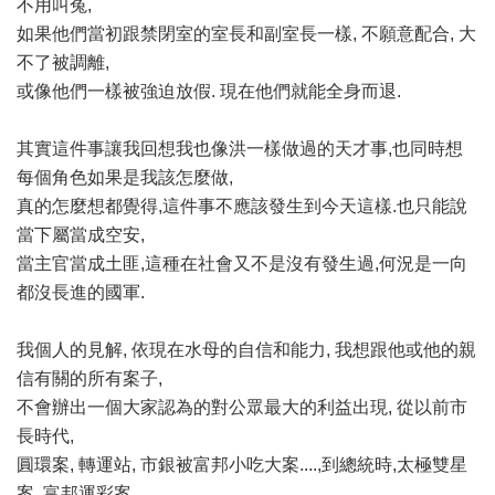
不用叫冤,
如果他們當初跟禁閉室的室長和副室長一樣, 不願意配合, 大
不了被調離,
或像他們一樣被強迫放假. 現在他們就能全身而退.
其實這件事讓我回想我也像洪一樣做過的天才事,也同時想
每個角色如果是我該怎麼做,
真的怎麼想都覺得,這件事不應該發生到今天這樣.也只能說
當下屬當成空安,
當主官當成土匪,這種在社會又不是沒有發生過,何況是一向
都沒長進的國軍.
我個人的見解, 依現在水母的自信和能力, 我想跟他或他的親
信有關的所有案子,
不會辦出一個大家認為的對公眾最大的利益出現, 從以前市
長時代,
圓環案, 轉運站, 市銀被富邦小吃大案....,到總統時,太極雙星
案, 富邦運彩案,