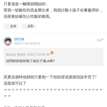
只要湯匙一離開就開始吵。
害我一頓飯吃到高血壓出來，我很討厭小孩子在餐廳哭吵，
這樣會妨礙別人吃飯的氣氛。
支持
反對
靜竹林
#
124
2013-7-18 23:50:01
Melody 發表於 2013-7-18 00:39
請問靜師當時喝了後肚子還ok嗎?
其實這個時候靜師只要抱一下拍拍背或摸摸頭說辛苦了!
這樣就可以了
＝＝＝＝＝＝＝＝＝＝＝＝＝＝＝＝＝＝＝＝＝＝＝＝＝＝
＝＝