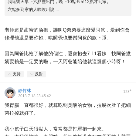
我這幾天早上六點整出門，晚上10點甚至12點才到家。
六點多到家的人唉唉叫說 ...
老師這是甜蜜的負擔，誰叫Q弟弟要這麼愛阿爸，愛到你會
修理他還是要你抱，哄睡覺也要鑽阿爸的腋下睡。
因為阿爸比較了解他的個性，還會抱去7-11看妹，找阿爸撒
嬌耍賴是一定要的啦，一天阿爸能陪他就這幾個小時呀！
支持
反對
靜竹林
#
123
2013-7-18 23:45:42
我胃腸一直都很好，就算吃到臭酸的食物，拉幾次肚子把細
菌拉掉就好了。
我小孩子白天很黏人，常常都是打罵抱一起來。