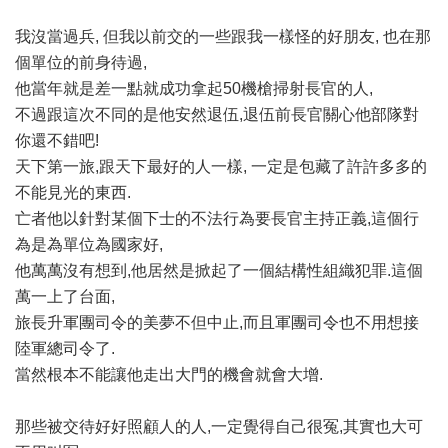
我沒當過兵, 但我以前交的一些跟我一樣怪的好朋友, 也在那
個單位的前身待過,
他當年就是差一點就成功拿起50機槍掃射長官的人,
不過跟這次不同的是他安然退伍,退伍前長官關心他部隊對
你還不錯吧!
天下第一旅,跟天下最好的人一樣, 一定是包藏了許許多多的
不能見光的東西.
亡者他以針對某個下士的不法行為要長官主持正義,這個行
為是為單位為國家好,
他萬萬沒有想到,他居然是掀起了一個結構性組織犯罪.這個
萬一上了台面,
旅長升軍團司令的美夢不但中止,而且軍團司令也不用想接
陸軍總司令了.
當然根本不能讓他走出大門的機會就會大增.
那些被交待好好照顧人的人,一定覺得自己很冤,其實也大可