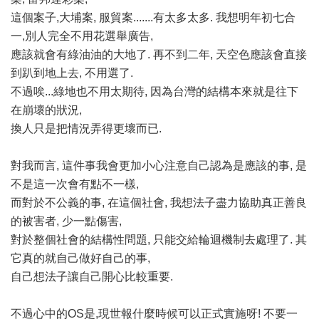
這個案子,大埔案, 服貿案.......有太多太多. 我想明年初七合
一,別人完全不用花選舉廣告,
應該就會有綠油油的大地了. 再不到二年, 天空色應該會直接
到趴到地上去, 不用選了.
不過唉...綠地也不用太期待, 因為台灣的結構本來就是往下
在崩壞的狀況,
換人只是把情況弄得更壞而已.
對我而言, 這件事我會更加小心注意自己認為是應該的事, 是
不是這一次會有點不一樣,
而對於不公義的事, 在這個社會, 我想法子盡力協助真正善良
的被害者, 少一點傷害,
對於整個社會的結構性問題, 只能交給輪迴機制去處理了. 其
它真的就自己做好自己的事,
自己想法子讓自己開心比較重要.
不過心中的OS是,現世報什麼時候可以正式實施呀! 不要一