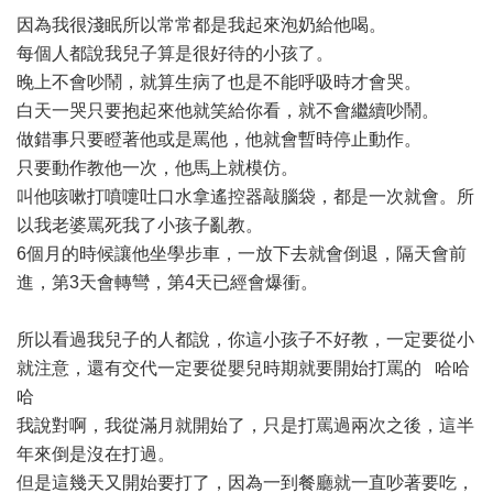
因為我很淺眠所以常常都是我起來泡奶給他喝。
每個人都說我兒子算是很好待的小孩了。
晚上不會吵鬧，就算生病了也是不能呼吸時才會哭。
白天一哭只要抱起來他就笑給你看，就不會繼續吵鬧。
做錯事只要瞪著他或是罵他，他就會暫時停止動作。
只要動作教他一次，他馬上就模仿。
叫他咳嗽打噴嚏吐口水拿遙控器敲腦袋，都是一次就會。所
以我老婆罵死我了小孩子亂教。
6個月的時候讓他坐學步車，一放下去就會倒退，隔天會前
進，第3天會轉彎，第4天已經會爆衝。
所以看過我兒子的人都說，你這小孩子不好教，一定要從小
就注意，還有交代一定要從嬰兒時期就要開始打罵的 哈哈
哈
我說對啊，我從滿月就開始了，只是打罵過兩次之後，這半
年來倒是沒在打過。
但是這幾天又開始要打了，因為一到餐廳就一直吵著要吃，