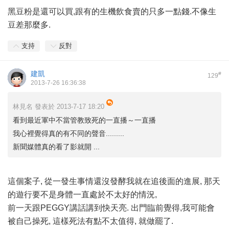
黑豆粉是還可以買,跟有的生機飲食賣的只多一點錢.不像生
豆差那麼多.
支持
反對
建凱
#
129
2013-7-26 16:36:38
林見名 發表於 2013-7-17 18:20
看到最近軍中不當管教致死的一直播～一直播
我心裡覺得真的有不同的聲音.........
新聞媒體真的看了影就開 ...
這個案子, 從一發生事情還沒發酵我就在追後面的進展, 那天
的遊行要不是身體一直處於不太好的情況,
前一天跟PEGGY講話講到快天亮. 出門臨前覺得,我可能會
被自己操死, 這樣死法有點不太值得, 就做罷了.