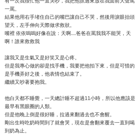
有一次我很忙他一直哭吵，我把他抓過來放在我面前大聲罵
一罵。
結果他用右手堵住自己的嘴巴讓自己不哭，然後用淚眼抬頭
望天，左手伸向天際做求救狀。
嘴裡 依依嗚嗚好像在說：天啊....爸爸在罵我我不能哭，天
啊！誰來救救我
讓我又是生氣又是好笑又是心疼。
但是我專心做的卻是找手機，我要把他拍下來，但是可惜的
是手機弄好之後，他表情也結束了。
繼續又吵著要抱我。
他白天都不睡覺，一天總計睡不超過11小時，所以他應該是
最早有黑眼圈的人類。
但是他晚上倒是很好睡，拉過來翻過去也不會醒。
剛出生時吃奶時間到了就會哭，現在是會翻來覆去一直到喝
到奶為止。