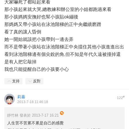
大家嚇死了都站起來看
那小孩起來就大哭,總教練和辦公室的小姐都跑過來看
那小孩媽媽安撫好也幫小孩貼ok繃後
那媽媽又帶小孩站在泳池階梯的正中央繼續磨蹭
看了真的讓人昏倒
她一開始就該把小孩帶到一邊去弄
而不是帶著小孩站在泳池階梯正中央擋住其他小孩進進出出
看到泳池階梯邊有個尖銳的角,但不知是年代久遠被撞掉還
是有人把它敲掉
我也只能提醒自己的小孩要小心
支持
反對
莉蓁
#
122
2013-7-18 11:46:18
靜竹林 發表於 2013-7-17 16:21
人生苦不苦累不累是自己的感覺