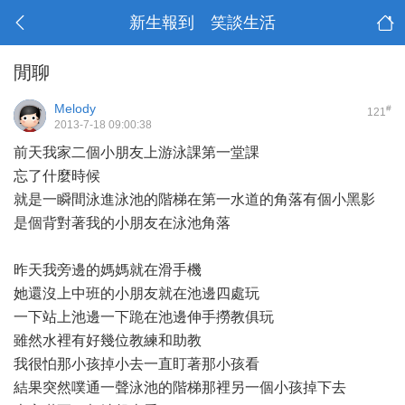
新生報到 笑談生活
閒聊
Melody
#
121
2013-7-18 09:00:38
前天我家二個小朋友上游泳課第一堂課
忘了什麼時候
就是一瞬間泳進泳池的階梯在第一水道的角落有個小黑影
是個背對著我的小朋友在泳池角落
昨天我旁邊的媽媽就在滑手機
她還沒上中班的小朋友就在池邊四處玩
一下站上池邊一下跪在池邊伸手撈教俱玩
雖然水裡有好幾位教練和助教
我很怕那小孩掉小去一直盯著那小孩看
結果突然噗通一聲泳池的階梯那裡另一個小孩掉下去