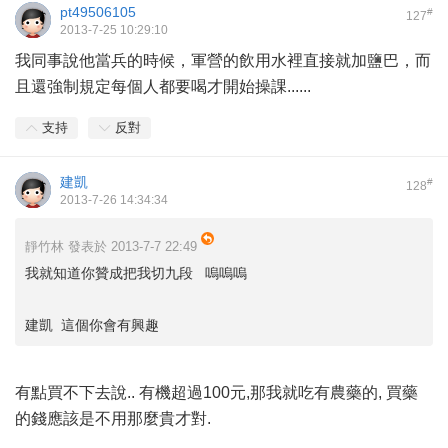
pt49506105
#
127
2013-7-25 10:29:10
我同事說他當兵的時候，軍營的飲用水裡直接就加鹽巴，而
且還強制規定每個人都要喝才開始操課......
支持
反對
建凱
#
128
2013-7-26 14:34:34
靜竹林 發表於 2013-7-7 22:49
我就知道你贊成把我切九段 嗚嗚嗚
建凱 這個你會有興趣
有點買不下去說.. 有機超過100元,那我就吃有農藥的, 買藥
的錢應該是不用那麼貴才對.