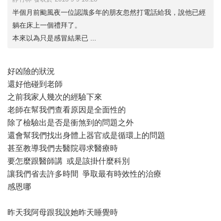
半個月前颱風夜一位認識多年的朋友忽然打電話給我，說他已經
躺在床上一個禮拜了。
本來以為只是感冒結果已 ...
好凶險的狀況
還好他碰到老師
之前我家人幾次的經驗下來
老師在幫我們查看原因是全面性的
除了檢驗出是否是衝煞到的問題之外
還會幫我們找出身體上器官或是循環上的問題
甚至教導我們去醫院尋求醫療時
要怎麼跟醫師講 或是該掛什麼科別
讓我們省去許多時間 爭取最有時效性的治療
感恩哪
昨天我阿母跟我說她昨天睡覺時