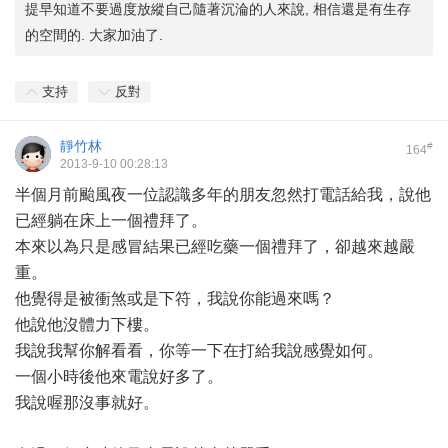
提早知道不要過度放縱自己隨著沉淪的人來說, 相信還是有生存
的空間的. 大家加油了.
支持
反對
靜竹林
#
164
2013-9-10 00:28:13
半個月前颱風夜一位認識多年的朋友忽然打電話給我，說他
已經躺在床上一個禮拜了。
本來以為只是感冒結果已經吃藥一個禮拜了，卻越來越嚴
重。
他覺得是被衝煞或是下符，我說你能過來嗎？
他說他沒體力下樓。
我說我幫你解看看，你等一下在打給我說感覺如何。
一個小時後他來電說好多了。
我說喔那沒事就好。