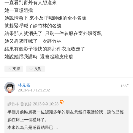
一直看到窗外有人想進來
她一直想阻擋
她說情急下 來不及呼喊師姐的全不名號
就趕緊呼喊了靜竹林的名號
結果那人就消失了 只剩一件衣服在窗外飄呀飄
她又趕緊呼喊了一次靜竹林
結果有個影子很快的將那件衣服收走了
她說她跟我講時 還會起雞皮疙瘩
支持
反對
林見名
#
166
2013-9-10 12:12:32
靜竹林 發表於 2013-9-9 16:28
半個月前颱風夜一位認識多年的朋友忽然打電話給我，說他已經
躺在床上一個禮拜了。
本來以為只是感冒結果已 ...