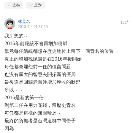
支持
反對
林見名
#
162
2013-9-4 01:37:25
我所想的～
2016年前應該不會再增加稅賦
畢竟每任總統都想在歷史地位上留下一個青名的位置
真正的增加稅賦還是在2016年後開始
每任都會埋怨前一任的債留問題
也沒有廣大的智慧去開拓新的僵局
最後還是回歸老百姓增加稅收的狀況
所以～～
2016是新的第一任
到第二任在用力花錢，留歷史青名
每任都是這樣的無限輪迴～
最終的負擔者是台灣這群中間份子
因為