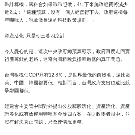
敲計算機，國科會如果乖乖照做，4年下來施政經費將減少
近2成：「這種預算，沒有一個人經營得下去。政府這樣每
年嚇唬人，誰敢做長遠的科技政策規劃。」
資產活化 只是朝三暮四之計
令人憂心的是，這次中央政府總預算顯示，政府再度走回賣
祖產籌錢的老路，迴避台灣租稅負擔率過低的真正問題。
台灣租稅佔GDP只有12.8％，是世界最低的前幾名，遠比歐
美、中國、韓國都要低。相對而言，台灣政府支出也遠比競
爭鄰國都低。
經建會主委管中閔對外提出公股釋股活化、資產活化、資產
證券化或有效運用特種基金等四方案，在財政學者眼中，並
沒有解決真正問題，只會使情況更糟。