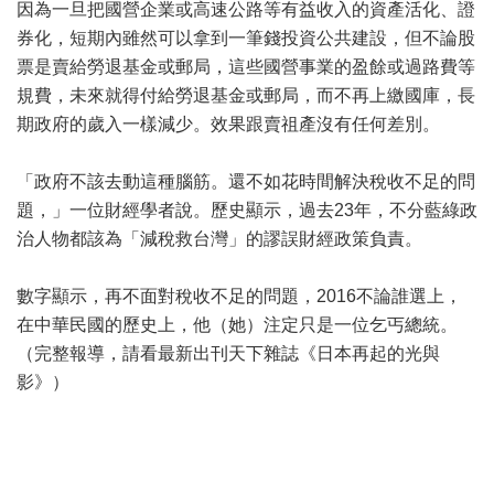
因為一旦把國營企業或高速公路等有益收入的資產活化、證
券化，短期內雖然可以拿到一筆錢投資公共建設，但不論股
票是賣給勞退基金或郵局，這些國營事業的盈餘或過路費等
規費，未來就得付給勞退基金或郵局，而不再上繳國庫，長
期政府的歲入一樣減少。效果跟賣祖產沒有任何差別。
「政府不該去動這種腦筋。還不如花時間解決稅收不足的問
題，」一位財經學者說。歷史顯示，過去23年，不分藍綠政
治人物都該為「減稅救台灣」的謬誤財經政策負責。
數字顯示，再不面對稅收不足的問題，2016不論誰選上，
在中華民國的歷史上，他（她）注定只是一位乞丐總統。
（完整報導，請看最新出刊天下雜誌《日本再起的光與
影》）