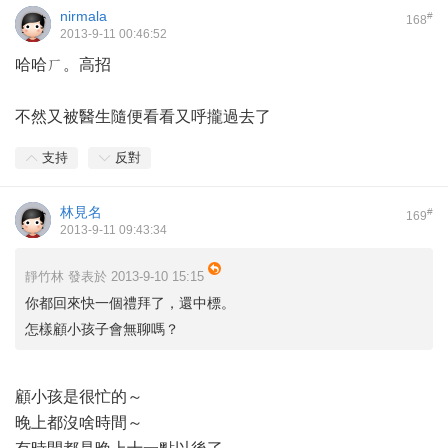
nirmala
#
168
2013-9-11 00:46:52
哈哈ㄏ。高招
不然又被醫生隨便看看又呼攏過去了
支持
反對
林見名
#
169
2013-9-11 09:43:34
靜竹林 發表於 2013-9-10 15:15
你都回來快一個禮拜了，還中標。
怎樣顧小孩子會無聊嗎？
顧小孩是很忙的～
晚上都沒啥時間～