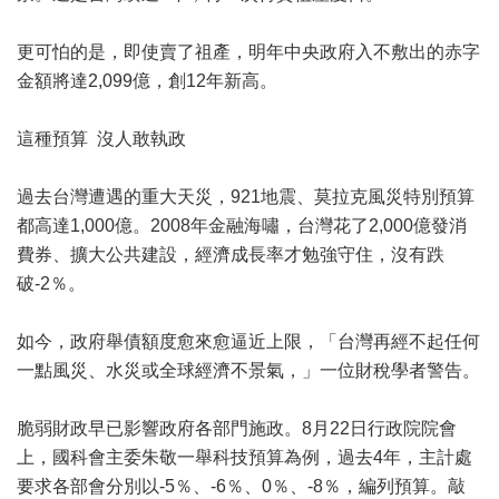
更可怕的是，即使賣了祖產，明年中央政府入不敷出的赤字
金額將達2,099億，創12年新高。
這種預算 沒人敢執政
過去台灣遭遇的重大天災，921地震、莫拉克風災特別預算
都高達1,000億。2008年金融海嘯，台灣花了2,000億發消
費券、擴大公共建設，經濟成長率才勉強守住，沒有跌
破-2％。
如今，政府舉債額度愈來愈逼近上限，「台灣再經不起任何
一點風災、水災或全球經濟不景氣，」一位財稅學者警告。
脆弱財政早已影響政府各部門施政。8月22日行政院院會
上，國科會主委朱敬一舉科技預算為例，過去4年，主計處
要求各部會分別以-5％、-6％、0％、-8％，編列預算。敲