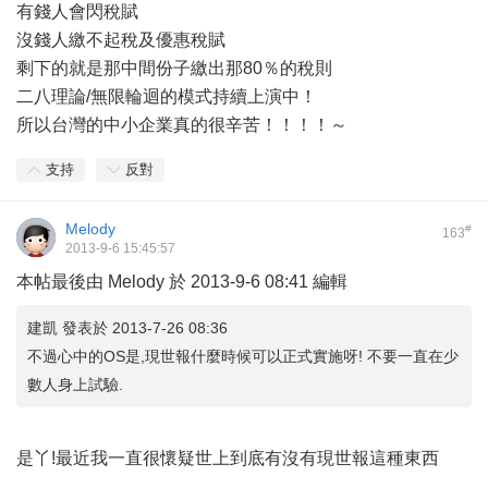
有錢人會閃稅賦
沒錢人繳不起稅及優惠稅賦
剩下的就是那中間份子繳出那80％的稅則
二八理論/無限輪迴的模式持續上演中！
所以台灣的中小企業真的很辛苦！！！！～
支持
反對
Melody
#
163
2013-9-6 15:45:57
本帖最後由 Melody 於 2013-9-6 08:41 編輯
建凱 發表於 2013-7-26 08:36
不過心中的OS是,現世報什麼時候可以正式實施呀! 不要一直在少
數人身上試驗.
是丫!最近我一直很懷疑世上到底有沒有現世報這種東西