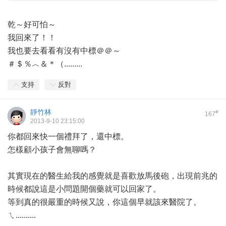
乾～好可怕～
我回來了！！
我也要去看看有沒有中標＠＠～
＃＄％︿＆＊（.........
支持
反對
靜竹林
#
167
2013-9-10 23:15:00
你都回來快一個禮拜了，還中標。
怎樣顧小孩子會無聊嗎？
其實現在的醫生給我的感覺就是喜歡放馬後砲，出現前兆的
時候都說這是小問題開個藥就可以回家了。
等到真的很嚴重的時候又說，你這個早就該來醫院了。
ㄟ..........