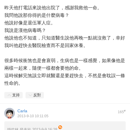
昨天他打電話來說他出院了，感謝我救他一命。
我問他說那你得的是什麼病毒？
他說好像是退伍軍人症。
我說是漢他病毒嗎？
他說他也不知道，只知道醫生說他再晚一點就沒救了，幸好
我叫他趕快去醫院檢查而不是回家休養。
很多時候衝煞也是會衰弱，生病也是一樣感覺，如果像他是
兩樣一起來，隨便一樣都會要他的命。
這時候解完煞該立即就醫還是要趕快去，不然是會耽誤一條
性命的。
支持
反對
Carla
#
165
2013-9-10 10:11:05
靜竹林 發表於 2013-9-9 16:28