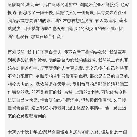
這段時間,我完全生活在這樣的地獄中, 剛開始完全不能接受, 也怨
恨過. 但思考了一陣子後, 我覺得換另一個角度, 我有失去過任何
我應該或想要得到的東西嗎? 左想右想也沒有. 有因為這樣, 薪水
就變少, 日子就難過嗎? 也沒有. 我付出的和換得的有不成正比
嗎? 也沒有. 那我在痛苦什麼?
而相反的, 我出現了更多貴人, 我不在意工作的失落後, 我卻享受
到家庭帶給我的歡樂, 我的副業帶給我的成就感, 我的第二春也開
始在計劃進行中, 反而讓我的人生更充實, 完全只擔心自己的時間
不夠分配而已. 身體受的苦和尊嚴受到侮辱, 那都是自己給自己的,
相較大多數人, 我依然是在天堂中. 受到侮辱的是那個扮演那個工
作職務的我, 並不是真正的我. 當然, 上班的8小時, 可能依然沒辦
法讓自己太快樂, 也會讓自己心情沉重, 但常換個角度想, 久了慢
慢就會習慣. 這是我從小靜老師, 過去經歷的事情中, 他一路走過
來的心路歷程看到的.
未來的十幾廿年,台灣只會慢慢走向沉淪加劇的路, 但是對於一個