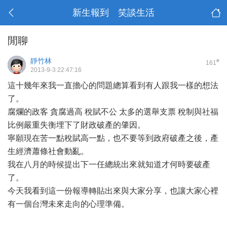
新生報到 笑談生活
閒聊
靜竹林
#
161
2013-9-3 22:47:16
這十幾年來我一直擔心的問題總算看到有人跟我一樣的想法
了。
腐爛的政客 貪腐過高 稅賦不公 太多的選舉支票 稅制與社福
比例嚴重失衡埋下了財政破產的肇因。
寧願現在苦一點稅賦高一點，也不要等到政府破產之後，產
生經濟蕭條社會動亂。
我在八月的時候提出下一任總統出來就知道才何時要破產
了。
今天我看到這一份報導轉貼出來與大家分享，也讓大家心裡
有一個台灣未來走向的心理準備。