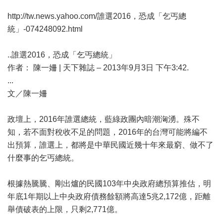
http://tw.news.yahoo.com/
誰選2016，恐成「乞丐總
統」-074248092.html
..誰選2016，恐成「乞丐總統」
作者： 陳一姍 | 天下雜誌 – 2013年9月3日 下午3:42.
...
文／陳一姍
政壇上，2016年誰選總統，藍綠政團內暗潮洶湧。殊不
知，若不面對稅收不足的問題，2016年的台灣可能將編不
出預算，誰選上，都將是中華民國近幾十年來最窮、做不了
什麼事的乞丐總統。
根據熱騰騰、剛出爐的民國103年中央政府總預算推估，明
年底1年期以上中央政府債務餘額將高達5兆2,172億，距離
舉債破表的上限，只剩2,771億。