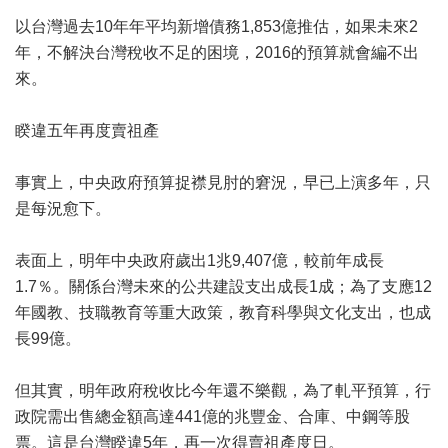
以台灣過去10年年平均新增債務1,853億推估，如果未來2
年，不解決台灣稅收不足的困境，2016的預算就會編不出
來。
睽違五年再度賣祖產
事實上，中央政府預算捉襟見肘的窘況，早已上演多年，只
是每況愈下。
表面上，明年中央政府歲出1兆9,407億，較前年成長
1.7％。關係台灣未來的公共建設支出成長1成；為了支應12
年國教、技職教育等重大政策，教育科學與文化支出，也成
長99億。
但其實，明年政府稅收比今年還不樂觀，為了軋平預算，行
政院需出售總金額高達441億的兆豐金、合庫、中鋼等股
票。這是台灣睽違5年，再一次得賣祖產度日。