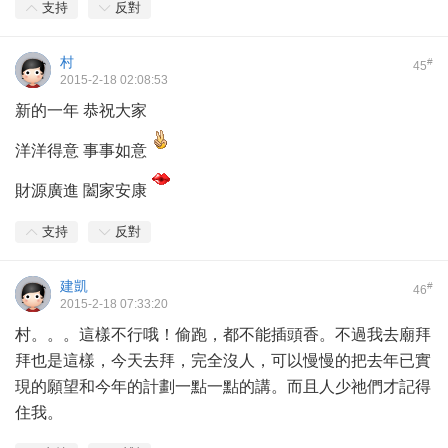
支持
反對
村
#
45
2015-2-18 02:08:53
新的一年 恭祝大家
洋洋得意 事事如意
財源廣進 闔家安康
支持
反對
建凱
#
46
2015-2-18 07:33:20
村。。。這樣不行哦！偷跑，都不能插頭香。不過我去廟拜
拜也是這樣，今天去拜，完全沒人，可以慢慢的把去年已實
現的願望和今年的計劃一點一點的講。而且人少祂們才記得
住我。