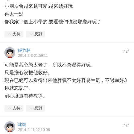
小朋友會越來越可愛,越來越好玩
再大一點
像我家二個上小學的,要逗他們也沒那麼好玩了
支持
反對
靜竹林
#
42
2014-2-3 21:59:11
可能是我心態太老了，所以不會覺得好玩。
只是擔心沒把他教好。
現在已經可以看得出來他脾氣不太好容易生氣，不過幸好3
秒就忘記了。
耐心度還有待教導。
支持
反對
建凱
#
43
2014-2-11 02:10:08