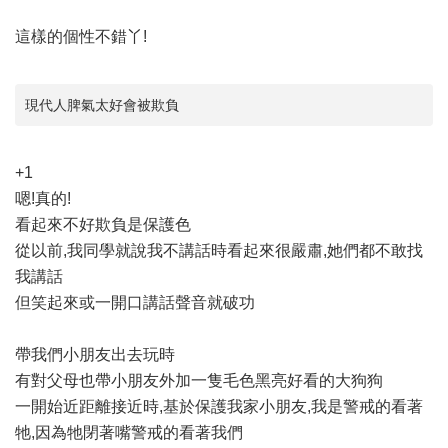
這樣的個性不錯丫!
現代人脾氣太好會被欺負
+1
嗯!真的!
看起來不好欺負是保護色
從以前,我同學就說我不講話時看起來很嚴肅,她們都不敢找
我講話
但笑起來或一開口講話聲音就破功
帶我們小朋友出去玩時
有對父母也帶小朋友外加一隻毛色黑亮好看的大狗狗
一開始近距離接近時,基於保護我家小朋友,我是警戒的看著
牠,因為牠閉著嘴警戒的看著我們