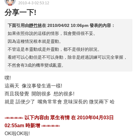
2010-4-3 02:53:12
分享一下!
下面引用由
靜竹林
在
2010/04/02 10:06pm
發表的內容：
如果依照你說的這樣的情形，我會覺得很不妥。
因為這種情況根本就是靈動。
不管這是本靈動或是外靈動，都不是很好的狀況。
看經可以心動但是不可以身動，除非是經過訓練可以完全掌握，
不然會有3成的機率變成亂靈。
噗!
這兩天 像沒事發生過一樣!
而且我發覺 開朗很多 想的很多!
就是 話便少了 嘴角常常會 意味深長的 微笑兩下 哈
-=-=-=-=- 以下內容由
眾生有情
在
2010年04月03日
02:55am
時新增 -=-=-=-=-
OK啦OK啦!