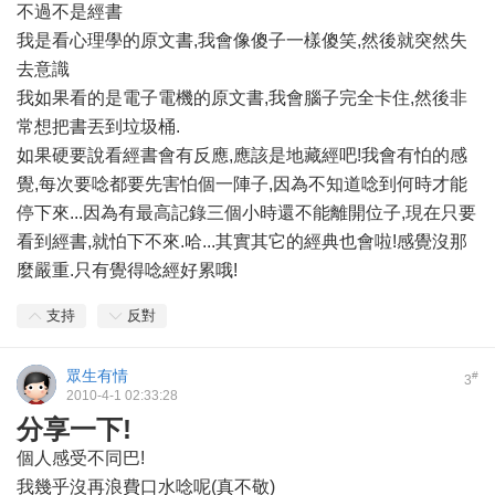
不過不是經書
我是看心理學的原文書,我會像傻子一樣傻笑,然後就突然失
去意識
我如果看的是電子電機的原文書,我會腦子完全卡住,然後非
常想把書丟到垃圾桶.
如果硬要說看經書會有反應,應該是地藏經吧!我會有怕的感
覺,每次要唸都要先害怕個一陣子,因為不知道唸到何時才能
停下來...因為有最高記錄三個小時還不能離開位子,現在只要
看到經書,就怕下不來.哈...其實其它的經典也會啦!感覺沒那
麼嚴重.只有覺得唸經好累哦!
支持
反對
眾生有情
#
3
2010-4-1 02:33:28
分享一下!
個人感受不同巴!
我幾乎沒再浪費口水唸呢(真不敬)