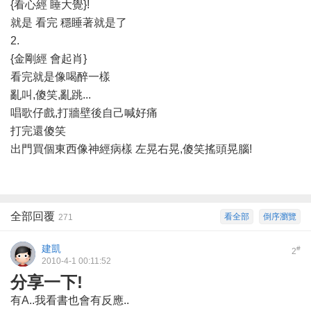
{看心經 睡大覺}!
就是 看完 穩睡著就是了
2.
{金剛經 會起肖}
看完就是像喝醉一樣
亂叫,傻笑,亂跳...
唱歌仔戲,打牆壁後自己喊好痛
打完還傻笑
出門買個東西像神經病樣 左晃右晃,傻笑搖頭晃腦!
全部回覆
看全部
倒序瀏覽
271
建凱
#
2
2010-4-1 00:11:52
分享一下!
有A..我看書也會有反應..