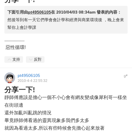
下面引用由
pt49506105
在
2010/04/03 08:34am
發表的內容：
然後等到有一天它們學會會計學和經濟與商業環境後 ，晚上會來
幫你上會計學課
.................
惡性循環!
支持
反對
pt49506105
#
9
2010-4-4 22:55:32
分享一下!
靜師傅應該是擔心一個不小心會有網友變成像犀利哥一樣坐
在街頭邊
還外加亂叫亂跳的情況
畢竟靜師傅看過的靈異現象多我們多太多
就因為看過太多,所以有些時候會先擔心起來放著