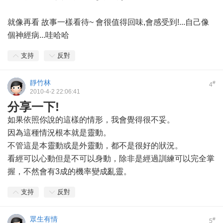
就像再看 故事一樣看待~ 會很值得回味,會感受到!...自己像
個神經病...哇哈哈
支持
反對
靜竹林
#
4
2010-4-2 22:06:41
分享一下!
如果依照你說的這樣的情形，我會覺得很不妥。
因為這種情況根本就是靈動。
不管這是本靈動或是外靈動，都不是很好的狀況。
看經可以心動但是不可以身動，除非是經過訓練可以完全掌
握，不然會有3成的機率變成亂靈。
支持
反對
眾生有情
#
5