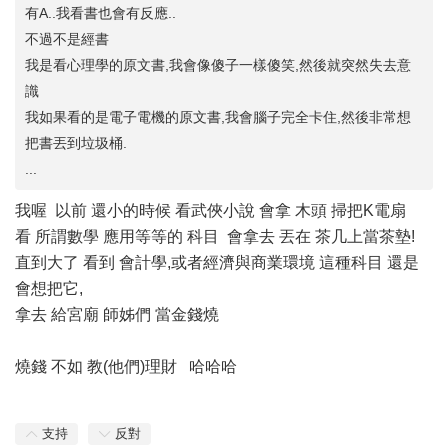
有A..我看書也會有反應..
不過不是經書
我是看心理學的原文書,我會像傻子一樣傻笑,然後就突然失去意
識
我如果看的是電子電機的原文書,我會腦子完全卡住,然後非常想
把書丟到垃圾桶.
...
我喔 以前 還小的時候 看武俠小說 會拿 木頭 掃把K電扇
看 所謂數學 應用等等的 科目 會拿去 丟在 茶几上當茶墊!
直到大了 看到 會計學,或者經濟與商業環境 這種科目 還是
會想把它,
拿去 給宮廟 師姊們 當金錢燒
燒錢 不如 教(他們)理財 哈哈哈
支持
反對