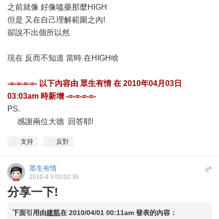
之前就像 好像嗑藥那麼HIGH
但是 又在自己理解範圍之內!
卻說不出個所以然
現在 反而不知道 當時 在HIGH啥
-=-=-=-=- 以下內容由
眾生有情
在
2010年04月03日
03:03am
時新增 -=-=-=-=-
PS.
感謝兩位大德 回答耶!
支持
反對
眾生有情
#
6
2010-4-3 03:02:36
分享一下!
下面引用由
建凱
在
2010/04/01 00:11am
發表的內容：