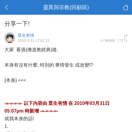
靈異與宗教(回顧區)
分享一下!
眾生有情
#
1
2010-3-31 17:01:15
36946
271
大家 看過{佛道教經典}後.
本身有沒有什麼, 特別的 事情發生 或改變!?
{本身} <<<
-=-=-=-=- 以下內容由
眾生有情
在
2010年03月31日
05:07pm
時新增 -=-=-=-=-
就我本身的話!
1.