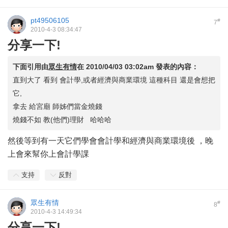
pt49506105
#
7
2010-4-3 08:34:47
分享一下!
下面引用由
眾生有情
在
2010/04/03 03:02am
發表的內容：
直到大了 看到 會計學,或者經濟與商業環境 這種科目 還是會想把
它,
拿去 給宮廟 師姊們當金燒錢
燒錢不如 教(他們)理財 哈哈哈
然後等到有一天它們學會會計學和經濟與商業環境後 ，晚
上會來幫你上會計學課
支持
反對
眾生有情
#
8
2010-4-3 14:49:34
分享一下!