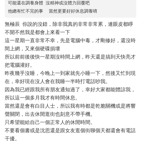
可能還在調養身體 沒精神或沒體力回覆吧
他總有忙不完的事 當然更要好好休息調養唷
無極辰 你說的沒錯，除非我真的非常非常累，連眼皮都睜
不開不然我是都會上來看一下
這一星期一直非常不幸，先是電腦中毒，才剛修好，還沒時
間上網，又來個硬碟損壞
所以前前後後快一星期沒時間上網，昨天還是搞到天快亮才
把電腦灌好。
昨夜幾乎沒睡，今晚上一到家就先小睡一下，然後又忙到現
在，幸好現在沒人會在我睡一半時打電話吵我。
因為我已經跟我所有朋友通知過了，幸好大家都能體諒我，
所以這一個多月我才有時間休息。
當然還是會有白目人士，所以我有時都是乾脆關機或是將響
聲關閉，出去休閒逛街也刻意不帶手機。
只希望能給自己一個正常人的休閒時間。
不要看個書或是沈思還是跟女友逛個街聊個天都還會有電話
干擾。