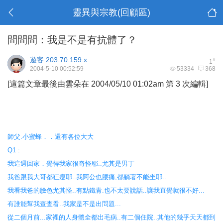
靈異與宗教(回顧區)
問問問：我是不是有抗體了？
遊客
203.70.159.x
#
1
2004-5-10 00:52:59
53334
368
[這篇文章最後由雲朵在 2004/05/10 01:02am 第 3 次編輯]
師父.小蜜蜂．．還有各位大大
Q1 :
我這週回家．覺得我家很奇怪耶..尤其是男丁
我爸跟我大哥都狂瘦耶..我阿公也腰痛,都躺著不能坐耶..
我看我爸的臉色尤其怪..有點鐵青.也不太要說話..讓我直覺就很不好...
有誰能幫我查查看..我家是不是出問題...
從二個月前...家裡的人身體全都出毛病..有二個住院..其他的幾乎天天都到