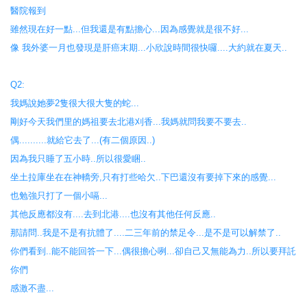
醫院報到
雖然現在好一點...但我還是有點擔心...因為感覺就是很不好...
像 我外婆一月也發現是肝癌末期...小欣說時間很快囉....大約就在夏天..
Q2:
我媽說她夢2隻很大很大隻的蛇...
剛好今天我們里的媽祖要去北港刈香...我媽就問我要不要去..
偶..........就給它去了...(有二個原因..)
因為我只睡了五小時..所以很愛睏..
坐土拉庫坐在在神轎旁,只有打些哈欠..下巴還沒有要掉下來的感覺...
也勉強只打了一個小嗝...
其他反應都沒有....去到北港....也沒有其他任何反應..
那請問..我是不是有抗體了....二三年前的禁足令...是不是可以解禁了..
你們看到..能不能回答一下...偶很擔心咧...卻自己又無能為力..所以要拜託
你們
感激不盡...