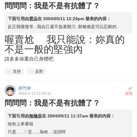
問問問：我是不是有抗體了？
下面引用由
雲朵
在
2004/05/11 12:24pm
發表的內容：
反正我慢慢等...我自己還不急著開刀..那種痛是可以忍耐的..
喔賣尬 我只能說：妳真的
不是一般的堅強內
請多多保重自己身體吧
支持
反對
靜竹林
#
8
2004-5-12 01:50:42
管理
問問問：我是不是有抗體了？
下面引用由
無極辰
在
2004/05/11 11:37am
發表的內容：
他有上來看啦
只是......ㄚ災......為啥....沒回咩