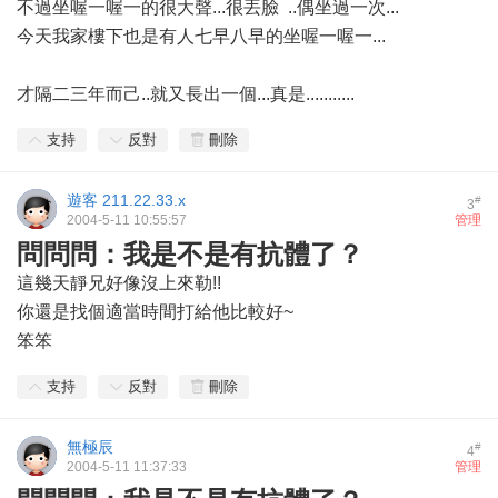
不過坐喔一喔一的很大聲...很丟臉
..偶坐過一次...
今天我家樓下也是有人七早八早的坐喔一喔一...
才隔二三年而己..就又長出一個...真是...........
支持
反對
刪除
遊客
211.22.33.x
#
3
2004-5-11 10:55:57
管理
問問問：我是不是有抗體了？
這幾天靜兄好像沒上來勒!!
你還是找個適當時間打給他比較好~
笨笨
支持
反對
刪除
無極辰
#
4
2004-5-11 11:37:33
管理