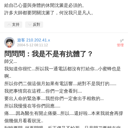
給自己心靈與身體的休閒沈澱是必須的。
許多大師都要閉關沈澱了，何況我只是凡人。
支持
反對
遊客
210.202.41.x
#
9
2004-5-12 08:11:12
管理
問問問：我是不是有抗體了？
師父...
我知道你很忙...所以我一通電話都沒有打給你...小蜜蜂也是
啊..
所以你們二個這個月如果有電話響....絕對不是我打的......
我把事情寫在這裡....你們一定會看到....
要出人命的緊急事....我想你們一定會出手相救的...
所以我慢慢在等你們回應.....
痛......因為醫生有開止痛藥...所以....還好啦...本來我就會再撐
個幾個月看看狀況..