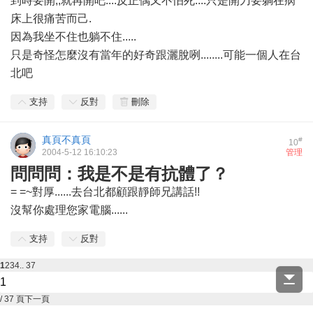
到時要開,,就再開吧....反正偶又不怕死....只是開刀要躺在病
床上很痛苦而己.
因為我坐不住也躺不住.....
只是奇怪怎麼沒有當年的好奇跟灑脫咧........可能一個人在台
北吧
支持
反對
刪除
真頁不真頁
#
10
2004-5-12 16:10:23
管理
問問問：我是不是有抗體了？
= =~對厚......去台北都顧跟靜師兄講話!!
沒幫你處理您家電腦......
支持
反對
1
2
3
4
.. 37
/ 37 頁
下一頁