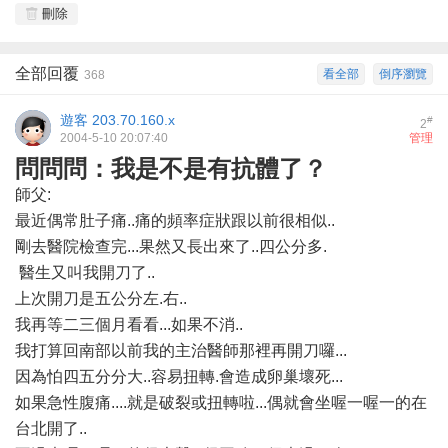
刪除
全部回覆
看全部
倒序瀏覽
368
遊客
203.70.160.x
#
2
2004-5-10 20:07:40
管理
問問問：我是不是有抗體了？
師父:
最近偶常肚子痛..痛的頻率症狀跟以前很相似..
剛去醫院檢查完...果然又長出來了..四公分多.
醫生又叫我開刀了..
上次開刀是五公分左.右..
我再等二三個月看看...如果不消..
我打算回南部以前我的主治醫師那裡再開刀囉...
因為怕四五分分大..容易扭轉.會造成卵巢壞死...
如果急性腹痛....就是破裂或扭轉啦...偶就會坐喔一喔一的在
台北開了..