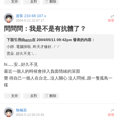
支持
反對
刪除
遊客
210.68.107.x
#
6
2004-5-11 22:07:17
管理
問問問：我是不是有抗體了？
下面引用由
ann
在
2004/05/11 09:42pm
發表的內容：
小靜..電腦掛啦..昨天才修好..ㄏㄏ
雲朵..好久不見ㄟ..
hi......安...好久不見
最近一個人的時候會掉入負面情緒的深淵
覺 得自己一個人在台北...沒人關心 沒人問候..跟一隻孤鳥一
樣
支持
反對
刪除
無極辰
#
7
2004-5-12 00:15:45
管理