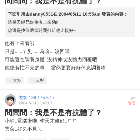
問問問：我是不是有抗體了？
下面引用由
danny0531
在
2004/05/11 10:55am
發表的內容：
這幾天靜兄好像沒上來勒!!
你還是找個適當時間打給他比較好~
他有上來看啦
只是......ㄚ災......為啥....沒回咩
可能還在調養身體 沒精神或沒體力回覆吧
他總有忙不完的事 當然更要好好休息調養唷
支持
反對
遊客
139.175.57.x
#
5
2004-5-11 21:42:07
管理
問問問：我是不是有抗體了？
小靜..電腦掛啦..昨天才修好..ㄏㄏ
雲朵..好久不見ㄟ..